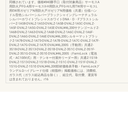
同梱されています。価格¥840勝手口（取付対象商品）サーモスA
用防火戸FG-A用サーモスⅡ-H用防火戸FG-H/L用TW用サーモスL
用EW用ガゼリアN用防火戸ガゼリアN用価格（共通）仕様ハン
ドル型色シルバーシルバーブラックシャイングレーナチュラル
シルバーホワイトプレシャスホワイトDNA・D・Fブラストシル
バーZ-1A58-DVALZ-1A53-DVALZ-1A5B-DVALZ-1A5C-DVALZ-
1A5F-DVALZ-1A5G-DVALZ-1A5E-DVAL¥46,200サテンゴールドZ-
1A68-DVALZ-1A63-DVALZ-1A6B-DVALZ-1A6C-DVALZ-1A6F-
DVALZ-1A6G-DVALZ-1A6E-DVAL¥46,200シルキーマットブラッ
クZ-1A78-DVALZ-1A73-DVALZ-1A7B-DVALZ-1A7C-DVALZ-1A7F-
DVALZ-1A7G-DVALZ-1A7E-DVAL¥46,200S（手動用）共通Z-
3S18-DVALZ-3S13-DVALZ-3S1B-DVALZ-3S1C-DVALZ-3S1F-
DVALZ-3S1G-DVALZ-3S1E-DVAL¥46,200S（FamiLock（電池
式・AC100V式）用・テンキー付屋外リーダー用）共通Z-1S18-
DVALZ-1S13-DVALZ-1S1B-DVALZ-1S1C-DVALZ-1S1F-DVALZ-
1S1G-DVALZ-1S1E-DVAL¥46,200部材価格表手動・FamiLockグ
ランデル2ハイグレード仕様（樹脂枠）掲載価格には、消費税、
ガラス代（ガラス組込商品を除く）、組立代、取付費、運賃等
は含まれておりません。r16