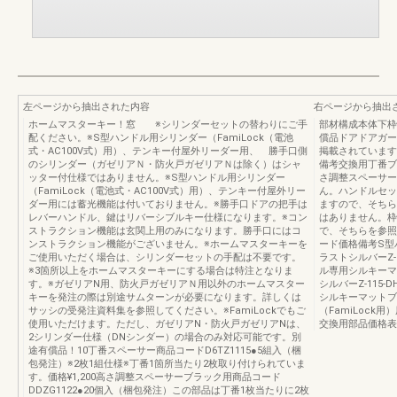
左ページから抽出された内容
右ページから抽出
ホームマスターキー！窓 ※シリンダーセットの替わりにご手
部材構成本体下枠
配ください。※S型ハンドル用シリンダー（FamiLock（電池
償品ドアドアガー
式・AC100V式）用）、テンキー付屋外リーダー用、 勝手口側
掲載されています
のシリンダー（ガゼリアＮ・防火戸ガゼリアＮは除く）はシャ
備考交換用丁番ブラック
ッター付仕様ではありません。※S型ハンドル用シリンダー
さ調整スペーサー
（FamiLock（電池式・AC100V式）用）、テンキー付屋外リー
ん。ハンドルセッ
ダー用には蓄光機能は付いておりません。※勝手口ドアの把手は
ますので、そちら
レバーハンドル、鍵はリバーシブルキー仕様になります。※コン
はありません。枠
ストラクション機能は玄関上用のみになります。勝手口にはコ
で、そちらを参照
ンストラクション機能がございません。※ホームマスターキーを
ード価格備考S型
ご使用いただく場合は、シリンダーセットの手配は不要です。
ラストシルバーZ-01
※3箇所以上をホームマスターキーにする場合は特注となりま
ル専用シルキーマット
す。※ガゼリアN用、防火戸ガゼリアＮ用以外のホームマスター
シルバーZ-115-D
キーを発注の際は別途サムターンが必要になります。詳しくは
シルキーマットブラッ
サッシの受発注資料集を参照してください。※FamiLockでもご
（FamiLock
使用いただけます。ただし、ガゼリアN・防火戸ガゼリアNは、
交換用部品価格表
2シリンダー仕様（DNシンダー）の場合のみ対応可能です。別
途有償品！10丁番スペーサー商品コードD6TZ1115●5組入（梱
包発注）※2枚1組仕様※丁番1箇所当たり2枚取り付けられていま
す。価格¥1,200高さ調整スペーサーブラック用商品コード
DDZG1122●20個入（梱包発注）この部品は丁番1枚当たりに2枚