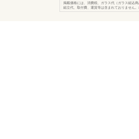
掲載価格には、消費税、ガラス代（ガラス組込商
組立代、取付費、運賃等は含まれておりません。x