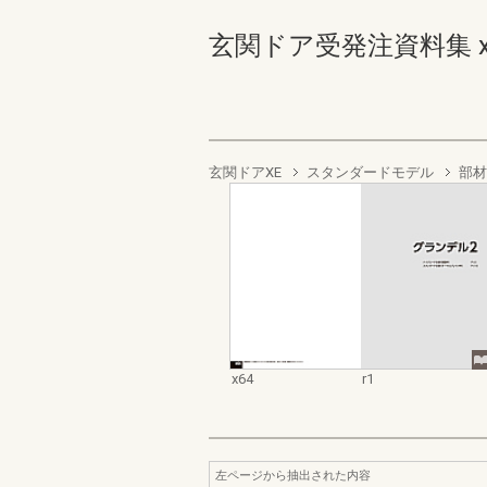
玄関ドア受発注資料集 x64-
玄関ドアXE
スタンダードモデル
部材
x64
r1
左ページから抽出された内容