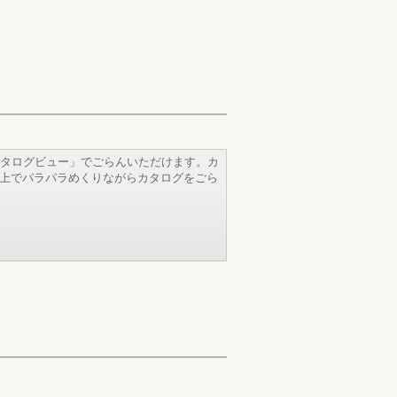
タログビュー」でごらんいただけます。カ
b上でパラパラめくりながらカタログをごら