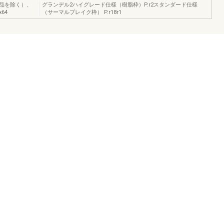
品を除く）、
グランデル2ハイグレード仕様（樹脂枠）P.r2スタンダード仕様
64
（サーマルブレイク枠） P.r18r1