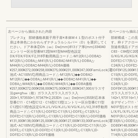
左ページから抽出された内容
右ページから抽出
プレナスχ 部材価格表親子用子扉※本体M４１型のポスト付子
部材構成・この
扉は本体色にかかわらずナチュラルシルバー（D）を選択してく
す。枠ドアクロー
ださい。ドア本体②Dh（㎜）Dw(mm)813ドア厚(mm)334040
別途有償品ドアガー
エントリー区分型番M12型M41型M44型色設定
C83・C84型C20
DX/FDX/FDX/F2,318手動用商品コード△-M12(R/L)-DDBA□-
G/KG/KJG/KG/KG
M12(R/L)-DDBA△-M41(R/L)-DDBA□-M41(R/L)-DDBA△-
DDFE□-C17(R/L)
M44(R/L)-DDBA□-M44(R/L)-DDBA価格
C24(R/L)-DDFE□-
¥257,000¥272,000¥258,000¥275,000¥231,000¥247,000FamiLock(電
DDFE¥125,000¥13
池式･AC100V式)用商品コード△-M12(R/L)◆◆-DDBA□-
C15(R/L)D-DDFE
M12(R/L)◆◆-DDBA△-M41(R/L)◆◆-DDBA□-M41(R/L)◆◆-
C18(R/L)D-DDFE
DDBA△-M44(R/L)◆◆-DDBA□-M44(R/L)◆◆-DDBA価格
C24(R/L)D-
¥257,000¥272,000¥258,000¥275,000¥231,000¥247,000ガラス寸
DDFE¥125,000¥13
法gw×gh㎜（枚）ガラス入ガラス入ガラス入
ガラス入ガラス入
203×1,973550×1,973479×2,253Dh（㎜）Dw(mm)355対応本体
142×1,973116×1
型番C11・C14型C12・C16型C13型エントリー区分型番C11型
全デザインT11・T
C12型C13型色設定G/KJ/L/VG/KJ/L/X/VG/KJ/L/V2,318手動用
N01P型(ポスト付)
商品コード△-C11(R/L)-DDFE□-C11(R/L)-DDFE△-C12(R/L)-
L/X/FL/X/FL/C/
DDFE□-C12(R/L)-DDFE△-C13(R/L)-DDFE□-C13(R/L)-DDFE価格
N01P(R/L)-DDAE
¥131,000¥138,000¥125,000¥128,000¥127,000¥133,000FamiLock(電
T33(R/L)-DDDE△
池式･AC100V式)用商品コード△-C11(R/L)D-DDFE□-C11(R/L)D-
DDBE¥148,000¥14
DDFE△-C12(R/L)D-DDFE□-C12(R/L)D-DDFE△-C13(R/L)D-
N41(R/L)D-DDAE
DDFE□-C13(R/L)D-DDFE価格
T14(R/L)D-DDDE