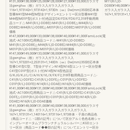
¥131,000¥138,000¥125,000¥128,000¥127,000¥133,000ガラス寸
M11(R/L)D-
法gw×gh㎜（枚）ガラス入ガラス入ガラス入
DDBE¥148,000¥14
116×1,973142×1,973142×1,973Dh（㎜）Dw(mm)355対応本体
ガラス入ガラス入
型番M41型M44型M型全デザイン※エントリー区分型番M41型
167×1,973131×1,
M44型M01P型(ポスト付)色設定DX/FDX/FDX/F2,318手動用商
品コード△-M41(R/L)-DDBE□-M41(R/L)-DDBE△-M44(R/L)-
DDBE□-M44(R/L)-DDBE△-M01P(R/L)-DDBE□-M01P(R/L)-DDBE
価格
¥147,000¥149,000¥133,000¥138,000¥140,000¥141,000FamiLock(電
池式･AC100V式)用商品コード△-M41(R/L)D-DDBE□-
M41(R/L)D-DDBE△-M44(R/L)D-DDBE□-M44(R/L)D-DDBE△-
M01P(R/L)D-DDBE□-M01P(R/L)D-DDBE価格
¥147,000¥149,000¥133,000¥138,000¥140,000¥141,000ガラス寸
法gw×gh㎜（枚）ガラス入ガラス入ガラス入
167×1,973201×2,253131×1,140Dh（㎜）Dw(mm)355対応本体
型番C41型C型、T型全デザインN14型N16型エントリー区分型番
C41型C01P型(ポスト付)N14型N16型色設定
G/KJG/KJ/L/C/A/H/X/VL/X/FX/F2,318手動用商品コード△-
C41(R/L)-DDFE□-C41(R/L)-DDFE△-C01P(R/L)-DDFE□-
C01P(R/L)-DDFE□-N14(R/L)-DDAE□-N16(R/L)-DDAE価格
¥141,000¥148,000¥131,000¥140,000¥138,000¥138,000FamiLock(電
池式･AC100V式)用商品コード△-C41(R/L)D-DDFE□-C41(R/L)D-
DDFE△-C01P(R/L)D-DDFE□-C01P(R/L)D-DDFE□-N14(R/L)D-
DDAE□-N16(R/L)D-DDAE価格
¥141,000¥148,000¥131,000¥140,000¥138,000¥138,000ガラス寸
法gw×gh㎜（枚）ガラス入ガラス入ガラス入ガラス入
167×1,973131×1,140116×1,973116×1,973本体・子扉の商品色
（商品コード△・□部の記号）について区分アルミ色色名称シャ
イングレーオータムブラウンナチュラルシルバー△KGDエント
リー区分（商品コード◆◆部の記号）についてエントリー区分