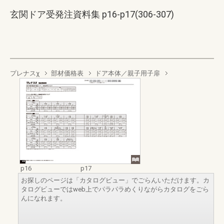
玄関ドア受発注資料集 p16-p17(306-307)
プレナスχ
部材価格表
ドア本体／親子用子扉
p16
p17
お探しのページは「カタログビュー」でごらんいただけます。カ
タログビューではweb上でパラパラめくりながらカタログをごら
んになれます。