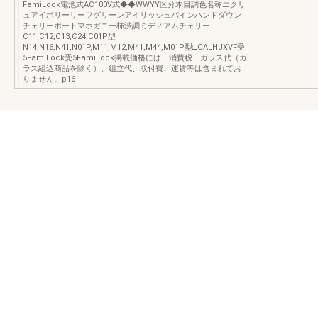
FamiLock電池式AC100V式◆◆WWYY区分木目調色名称エクリ
ュアイボリーリーフグリーンアイリッシュパインハンドダウン
チェリーポートマホガニー柿渋調ミディアムチェリー
C11,C12,C13,C24,C01P型
N14,N16,N41,N01P,M11,M12,M41,M44,M01P型□CALHJXVF受
5FamiLock受5FamiLock掲載価格には、消費税、ガラス代（ガ
ラス組込商品を除く）、組立代、取付費、運賃等は含まれてお
りません。p16