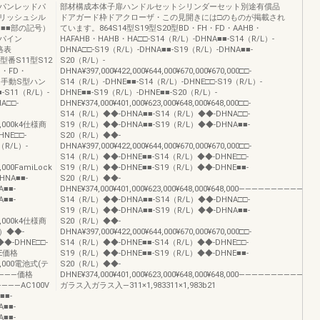
パンレッドパ
部材構成本体子扉ハンドルセットシリンダーセット別途有償品
リッシュシル
ドアガード枠ドアクローザ・この見開きには□のものが掲載され
・■■部の記号）
ています。864S14型S19型S20型BD・FH・FD・AAHB・
パイン
HAFAHB・HAHB・HA□□-S14（R/L）-DHNA■■-S14（R/L）-
格表
DHNA□□-S19（R/L）-DHNA■■-S19（R/L）-DHNA■■-
型番S11型S12
S20（R/L）-
H・FD・
DHNA¥397,000¥422,000¥644,000¥670,000¥670,000□□-
動・手動S型ハン
S14（R/L）-DHNE■■-S14（R/L）-DHNE□□-S19（R/L）-
S11（R/L）-
DHNE■■-S19（R/L）-DHNE■■-S20（R/L）-
A□□-
DHNE¥374,000¥401,000¥623,000¥648,000¥648,000□□-
S14（R/L）◆◆-DHNA■■-S14（R/L）◆◆-DHNA□□-
422,000k4仕様商
S19（R/L）◆◆-DHNA■■-S19（R/L）◆◆-DHNA■■-
HNE□□-
S20（R/L）◆◆-
（R/L）-
DHNA¥397,000¥422,000¥644,000¥670,000¥670,000□□-
S14（R/L）◆◆-DHNE■■-S14（R/L）◆◆-DHNE□□-
1,000FamiLock
S19（R/L）◆◆-DHNE■■-S19（R/L）◆◆-DHNE■■-
NA■■-
S20（R/L）◆◆-
■■-
DHNE¥374,000¥401,000¥623,000¥648,000¥648,000――――――――――
■■-
S14（R/L）◆◆-DHNA■■-S14（R/L）◆◆-DHNA□□-
S19（R/L）◆◆-DHNA■■-S19（R/L）◆◆-DHNA■■-
422,000k4仕様商
S20（R/L）◆◆-
L）◆◆-
DHNA¥397,000¥422,000¥644,000¥670,000¥670,000□□-
◆◆-DHNE□□-
S14（R/L）◆◆-DHNE■■-S14（R/L）◆◆-DHNE□□-
NE価格
S19（R/L）◆◆-DHNE■■-S19（R/L）◆◆-DHNE■■-
401,000電池式(テ
S20（R/L）◆◆-
―――価格
DHNE¥374,000¥401,000¥623,000¥648,000¥648,000―――――――――
――AC100V
ガラス入ガラス入―311×1,983311×1,983b21
■■-
■■-
■■-