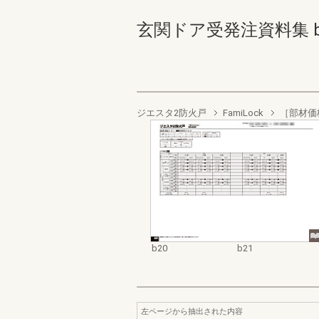
玄関ドア受発注資料集 b20-
ジエスタ2防火戸
FamiLock
［部材価
b20
b21
左ページから抽出された内容