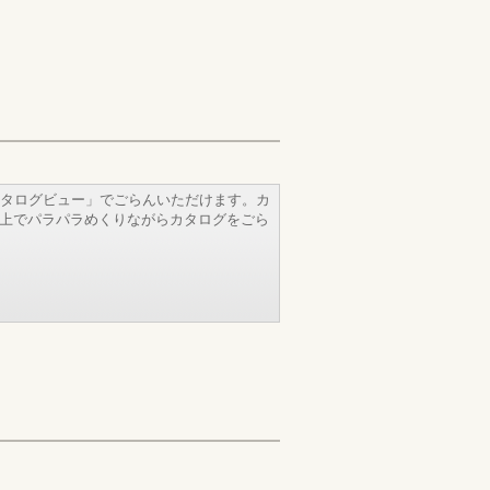
タログビュー」でごらんいただけます。カ
b上でパラパラめくりながらカタログをごら