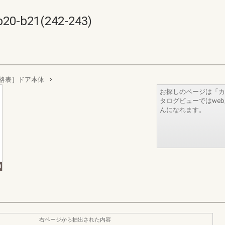
b21(242-243)
格表］ドア本体
お探しのページは「カ
タログビューではwe
んになれます。
右ページから抽出された内容