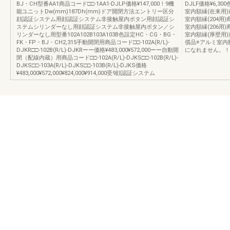
BJ・CH型番AA1商品コード□□-1AA1-DJLP価格¥147,000！9機
DJLF価格¥6,3
能ユニットDw(mm)187Dh(mm)ドア開閉方法エントリー区分
室内額縁(在来用)商
顔認証システム用顔認証システム非接触屋内ボタン用顔認証シ
室内額縁(204用)商
ステムシリンダーなし用顔認証システム非接触屋内ボタン／シ
室内額縁(206用)商
リンダーなし用型番102A102B103A103B色設定HC・CG・BG・
室内額縁(厚壁用)商
FK・FP・BJ・CH2,315手動開閉用商品コード□□-102A(R/L)-
償品※アルミ室内
DJKR□□-102B(R/L)-DJKRーー価格¥483,000¥572,000ーー自動開
になれません。！
閉（配線内蔵）用商品コード□□-102A(R/L)-DJKS□□-102B(R/L)-
DJKS□□-103A(R/L)-DJKS□□-103B(R/L)-DJKS価格
¥483,000¥572,000¥824,000¥914,000受9顔認証システム