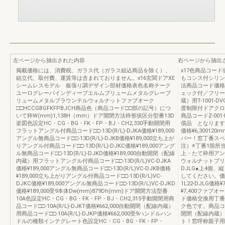
左ページから抽出された内容
右ページから抽出
掲載価格には、消費税、ガラス代（ガラス組込商品を除く）、
x17色商品コード価
組立代、取付費、運賃等は含まれておりません。x16玄関ドアXE
もコンス付シリン
シームレスモデル 板張り調デザイン部材価格表色名称チーク
法商品コード価格備考
ユーログレーパインディープエルムブリュームメタルグレーブ
ェック付／フリー
リュームメタルブラウンテルウォルナットファブオーク
蔵）用T-1001-
□□HCCGBGFKFPBJCH商品色（商品コード□□部の記号）につ
度制限付ドアクロ
いて枠W(mm)1,138H（mm）ドア開閉方法枠形状区分型番13D
商品コードZ-001
姿図色設定HC・CG・BG・FK・FP・BJ・CH2,330手動開閉用
償品 となります。価
フラットアングル付商品コード□□-13D(R/L)-DJKA価格¥189,000
価格¥6,300120
アングル無商品コード□□-13D(R/L)-DJKB価格¥189,000立ち上が
パー！窓丁番スペー
りアングル付商品コード□□-13D(R/L)-DJKC価格¥189,000アング
注）※丁番1箇所当
ル無商品コード□□-13D(R/L)-DJKD価格¥189,000自動開閉（配線
上・たて枠用アン
内蔵）用フラットアングル付商品コード□□-13D(R/L)VC-DJKA
ウォルナットブリュ
価格¥189,000アングル無商品コード□□-13D(R/L)VC-DJKB価格
DJLG●上4個
¥189,000立ち上がりアングル付商品コード□□-13D(R/L)VC-
してください。価格
DJKC価格¥189,000アングル無商品コード□□-13D(R/L)VC-DJKD
1L22-DJLG価格
価格¥189,000受9本体Dw(mm)879Dh(mm)ドア開閉方法型番
¥7,400ファブオー
10A色設定HC・CG・BG・FK・FP・BJ・CH2,315手動開閉用商
ド価格交換用丁番T-1
品コード□□-10A(R/L)-DJKT価格¥662,000自動開閉（配線内蔵）
ク色です。商品コード
用商品コード□□-10A(R/L)-DJKP価格¥662,000受9ハンドルハン
開閉（配線内蔵）用Z
ドルの種類インテグレート色設定HC・CG・BG・FK・FP・
ト！窓呼称親子用基