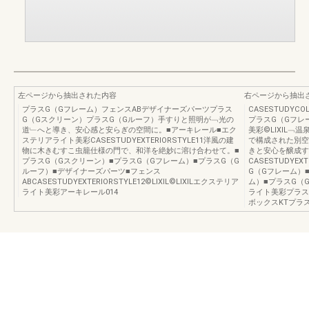
左ページから抽出された内容
右ページから抽出
プラスG（Gフレーム）フェンスABデザイナーズパーツプラス
CASESTUDYCO
G（Gスクリーン）プラスG（Gルーフ）手すりと照明が﹁光の
プラスG（Gフレ
道﹂へと導き、安心感と安らぎの空間に。■アーキレール■エク
美彩©️LIXIL
ステリアライト美彩CASESTUDYEXTERIORSTYLE11洋風の建
で構成された別空間。
物に木きむすこ虫籠仕様の門で、和洋を絶妙に溶け合わせて。■
きと安心を醸成す
プラスG（Gスクリーン）■プラスG（Gフレーム）■プラスG（G
CASESTUDYE
ルーフ）■デザイナーズパーツ■フェンス
G（Gフレーム）
ABCASESTUDYEXTERIORSTYLE12©️LIXIL©️LIXILエクステリア
ム）■プラスG（
ライト美彩アーキレール014
ライト美彩プラス
ボックスKTプラスG