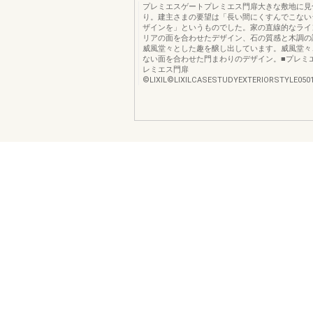
プレミエスゲートプレミエス門扉大きな敷地に見
り。建主さまの要望は「長い間にくすんでこない
ザインを」というものでした。家の直線的なライ
リアの面を合わせたデザイン、石の質感と木調の
威風堂々とした趣を醸し出しています。威風堂々
ない面を合わせた門まわりのデザイン。■プレミ
レミエス門扉
©️LIXIL©️LIXILCASESTUDYEXTERIORSTYLE050