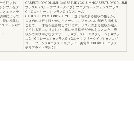
合う門まわ
CASESTUDYCOLUMNCASESTUDYCOLUMNCASESTUDYCOLUMN
シンプルなデ
プラスG（Gルーフフリータイプ）プログコートフェンスプラス
ンとエクステ
G（Gスクリーン）プラスG（Gフレーム）
調和によって
CASESTUDYEXTERIORSTYLE06透け感のある横桟の格子が、
、時に風化し
大きめの屋根を軽やかなイメージに。フェンスの配色も揃える
エスゲート■プ
ことで、一体感を生み出しています。リズムのある動線が迎え
てくれる家になりました。横に走る格子が全体をまとめた、爽
10
やかで伸びやかなファサード。■プラスG（Gスクリーン）■プラ
スG（Gフレーム）■プラスG（Gルーフフリータイプ）■プログ
コートフェンス■エクステリアライト美彩©️LIXIL©️LIXILエクス
テリアライト美彩011