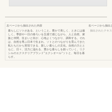
左ページから抽出された内容
右ページから抽出
暮らしにソトがある、ということ。豊かで美しく、ときには厳
抽出されたテキス
しく。季節や一日の移ろいを五感で感じながら、人と自然、家
族と仲間、住まいと街が、心地よくつながり、調和する。それ
は、自然を尊ぶ日本で生まれ、ソトとのつながりを育んできた
私たちだから実現できる、新しい暮らしの文化。自然の力とと
もに、日々、活力に溢れる、豊かな暮らしを創っていく。リク
シルのエクステリアブランド“エクシオール”ソトと、毎日を暮
らす。