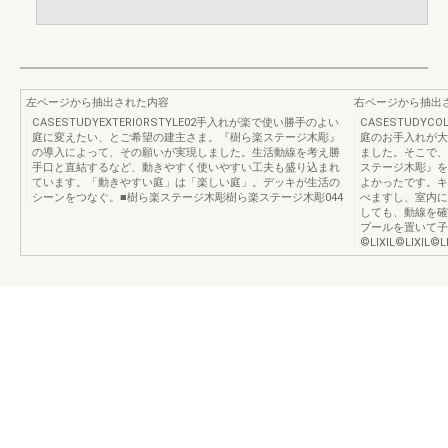
左ページから抽出された内容
右ページから抽出
CASESTUDYEXTERIORSTYLE02手入れが楽で使い勝手のよい
CASESTUDYCO
庭に変えたい、とご希望の建主さま。『樹ら楽ステージ木彫』
庭のお手入れが大
の導入によって、その願いが実現しました。生活動線を考え勝
ました。そこで、
手口と直結するなど、動きやすく使いやすい工夫も盛り込まれ
ステージ木彫』を
ています。「動きやすい庭」は「楽しい庭」。デッキが生活の
よかったです。キ
シーンをつなぐ。■樹ら楽ステージ木彫樹ら楽ステージ木彫044
べますし、室内に
しても、動線を確
プールを置いて子
©️LIXIL©️LIXIL©️L