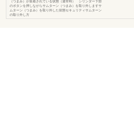
（つまみ）が装着されている状態（通常時） シリンダー下部
のボタンを押しながらサムターン（つまみ）を取り外しますサ
ムターン（つまみ）を取り外した状態セキュリティサムターン
の取り外し方