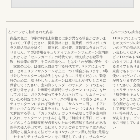
左ページから抽出された内容
右ページから抽出
商品の色は、印刷の特性上実物とは多少異なる場合がございま
113※ドアによ
すのでご了承ください。掲載価格には、消費税、ガラス代（ガ
じめ次ページの対
ラス組込商品を除く）、組立代、取付費、運賃等は含まれてお
いのドアの商品名
りません。112取替用セキュリティサムターンサムターン室内側
い合わせください
これからは「セルフガード」の時代です。増え続ける犯罪件
ビィTX/ポルト
数、検挙率の低下、手口の凶悪化…。もはや「わが家の安全」や
のタイプにより異
「家族の安心」は住む人自身で守る時代です。※ドアによって
るタイプもありま
は、セキュリティサムターンが上に つく場合があります。※取
家庭でもドライバ
り外したサムターンは紛失しないようにご注意ください。緊急
使いいただいてい
時のために、取り外したサムターンは取り出しやすいところに
が異なりますので
保管してください。室内側シリンダーのサムターン（つまみ）
てください。交換
が取り外せます。外出時や就寝時にサムターン（つまみ）を外
キュリティサムタ
しておけば、ガラスを破って手を入れられても、サムターンが
「取替用セキュリ
ないため解錠できません。2ロックの場合も、1カ所をセキュリ
み）を外しておけ
ティサムターンにすれば有効です。「サムターン回し」ドアに
る心配がないから
開けた小さな穴から工具を入れ、サムターン（つまみ）を回し
して解錠する手口
て解錠する手口。「ガラス破り」ガラスを破壊して手を室内側
バー等を挿入し、
に入れ、サムターン（つまみ）を回して解錠する手口。ピッキ
があります。ピッ
ングのような特殊技術が必要ないため今後増加する恐れがある
をご用意していま
新手の侵入手口です。当社オリジナルご存じですか？空き巣が
い
玄関から侵入する方法ガラス破り&サムターン回し対策に最適な
「セキュリティサムターン」をご用意しています。サムターン