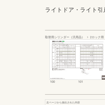
ライトドア・ライト引戸 100
取替用シリンダー（汎用品）
2ロック用
100
101
左ページから抽出された内容