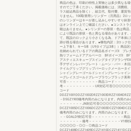
商品の色は、印刷の特性上実物とは多少異なる場
すのでご了承ください。掲載価格には、消費税、
ラス組込商品を除く）、組立代、取付費、運賃等
りません。100取替用シリンダー（汎用品）2ロ
のシリンダーはキーが差し込みしやすいすり鉢形
はオンライン上でご確認ください。●コンストラ
能はありません。●シリンダーの形状・色は商品
により既設の形状・色と異なる場合があります。
て、既設のロックより小さくなる為、ドア本体に
跡が残る場合があります。●梱包内訳：2ロック
ー上下各1、キー5本［U9タイプは3本］）商品
在納められているドアの商品名ボイーズⅡ プレ
熱リフォームドアアルベーロ BFボイーズⅡ BF
アスティエスキューブスイングタイプグランザE
手デザインレバープレート・ムーン・バー・木目
テイルグリップグリップバーロックメーカータイ
シャイングレーゴールドシャイングレーシャイン
ーグレイスゴールドグレーブラウンブラック美和
可否－－－－－－－－－－商品コード－－－－－
考－－－－－－－－－－UR対応可否◎◎◎◎◎
コード
DDZZ1001DDZZ1002DRZZ1003DRZZ1004DRZZ
－D5GZ1903備考内筒のみになります。内筒の
－－－－－－－JN対応可否◎◎◎◎◎◎◎◎◎
DCZZ1005DCZZ1006DCZZ1003DCZZ1004DCZZ
備考内筒のみになります。内筒のみになります。
－－GOALD9対応可否－－－－－－－－－－商
－－－－－－－備考－－－－－－－－－－V18対
◎◎◎◎◎－◎◎－◎商品コード
DCZZ1408DCZZ1409DCZZ1410DCZZ1411DCZ