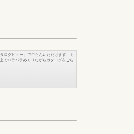
タログビュー」でごらんいただけます。カ
b上でパラパラめくりながらカタログをごら