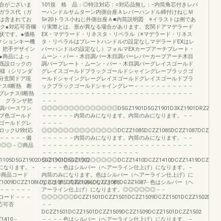
合がございま
101規 格 品：◎特注対応：○対応品無し：−内筒角芯付きレバ
ガラス代（ガ
ーハンドルサムターン内側台座Ａレバーハンドル締付けねじＭ
は含まれてお
5×20トラス小ねじ外側台座Ａ■内筒説明図 ※イラストは例であ
ック●対応可否欄
り実際とは、形が異なる場合があります。玄関ドアマデラード
状です。●価格
EX・マデラード・リネスタ・リペラル（※マデラード・リネス
クションキー機
タ・リペラルはプレートハンドルの設定なしマデラードEXはレ
、把手デザイン
バーハンドルの設定なし）フォルマEXカーブアーチプレート・
●商品によっ
ムーン・バー・木目調バー木目調バーレバーカーブアーチ木目
既設ロックの
調バープレート・ムーン・バー・木目調バーグレイスゴールド
仕様（シリンダ
グレイスゴールドブラックゴールドシャイングレーブラックゴ
区分玄関ドア現
ールドシャイングレーグレイスゴールドグレイスゴールドブラ
ナスⅡ断熱 断
ックブラックゴールドシャイングレー－－－－－－－－－－－
プレナスⅡ断熱
－－－－－－－－－－－－－－－－－－－－－－－－－－－－
X グランザ把
－－－
調バースワン
◎◎◎◎◎◎◎◎◎◎◎◎◎◎D5GZ1901D5GZ1901D3XZ1901DRZZ1003DRZZ1
プ色ゴールド
－－－－－－内筒のみになります。内筒のみになります。－－
ゴールドグレ
－－－－
ロックU9対応
◎◎◎◎◎◎◎◎◎◎◎◎◎◎DCZZ1085DCZZ1085DCZZ1087DCZZ1003DCZZ
－－－－－備
－－－－－－内筒のみになります。内筒のみになります。－－
◎◎◎－◎商品
－－－－－－－－－－－－－－－－－－－－－－－－－－－－
－－－－－－－－－－－－－－－－－－
1105D5GZ1902D5GZ1901D5GZ1902
◎◎◎◎◎◎◎◎◎◎◎◎◎◎DCZZ1410DCZZ1410DCZZ1419DCZZ1410DCZZ
みになります。－
－－－－色はシルバー（ヘアーライン仕上げ）になります。－
◎商品コード
内筒のみになります。色はシルバー（ヘアーライン仕上げ）に
1009DCZZ1086DCZZ1085DCZZ1086DCZZ1088DCZZ1087
なります。内筒のみになります。－－－－－色はシルバー（ヘ
－－－－－－
アーライン仕上げ）になります。◎◎◎◎◎◎－－
品コード－－－
◎◎◎◎◎◎DCZZ1501DCZZ1501DCZZ1509DCZZ1501DCZZ1502DCZZ
応可否
－－
DCZZ1501DCZZ1501DCZZ1509DCZZ1509DCZZ1501DCZZ1502
Z1410－
－－－－色はシルバー（ヘアーライン仕上げ）になります。－