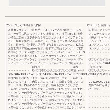
左ページから抽出された内容
右ページから抽出
取替用シリンダー（汎用品）1ロック●対応可否欄のシリンダー
83玄関ドアクリ
はキーが差し込みしやすいすり鉢形状です。商品の色は、印刷
クリエラベルモン
の特性上実物とは多少異なる場合がございますのでご了承くだ
本締まりレバー本
さい。掲載価格には、消費税、ガラス代（ガラス組込商品を除
サムラッチ上下上
く）、組立代、取付費、運賃等は含まれておりません。82商品
ロンズブロンズヘ
区分玄関ドア現在納められているドアの商品名プレナス（電気
ロンズブロンズブ
錠仕様）クリエラR把手デザインサムラッチバーレバー・バーロ
－－－－－－－－
ック位置上下上下上下ロックメーカータイプ色ヘアーラインヘ
－－－－－－－－
アーラインヘアーラインゴールドヘアーラインゴールドヘアー
◎◎◎※1◎※1◎※1◎
ラインゴールドヘアーラインゴールド美和ロックU9対応可否－
－－L1X87L1X8
－－－－－－－－－商品コード－－－－－－－－－－備考－－
になります。－－
－－－－－－－－UR対応可否◎◎◎◎◎◎◎◎◎◎商品コード
◎◎◎◎◎◎－－
DCZZ0163DCFZ734DCZZ0164DCZZ0165DCFZ734DCLZ722DCFZ734DCLZ722DC
◎◎◎※1◎※1◎※1◎
備考内筒のみになります。箱錠も交換になります。（同梱）内
－－
筒のみになります。内筒のみになります。箱錠も交換になりま
DCZZ3026DCZZ3
す。（同梱）内筒のみになります。箱錠も交換になります。
内筒のみになりま
（同梱）内筒のみになります。内筒のみになります。※把手色シ
なります。－－－
ャイングレーの場合シリンダー色はヘアーラインとなります。
－－－－－－－－
内筒のみになります。※把手色シャイングレーの場合シリンダー
－－－－－－－－
色はヘアーラインとなります。内筒のみになります。※把手色シ
－－－－－－－－
ャイングレーの場合シリンダー色はヘアーラインとなります。
－－－－－－－－
内筒のみになります。※把手色シャイングレーの場合シリンダー
－－－－－－－－