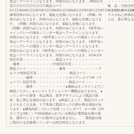
色はヘアーラインとなります。内筒のみになります。JN対応可
－－－－－－－
否◎◎◎◎◎◎◎◎◎◎商品コード
格 品：◎特注対
DCZZ3064DCZZ3010DCZZ3065DCZZ3066DCZZ3010DCZZ3011DCZZ3010DCZZ3
ドルサムターン内
備考内筒のみになります。箱錠も交換になります。（同梱）内
ラス小ねじ外側台
筒のみになります。内筒のみになります。箱錠も交換になりま
とは、形が異なる
す。（同梱）内筒のみになります。箱錠も交換になります。
（同梱）内筒のみになります。内筒のみになります。※把手色シ
ャイングレーの場合シリンダー色はヘアーラインとなります。
内筒のみになります。※把手色シャイングレーの場合シリンダー
色はヘアーラインとなります。内筒のみになります。※把手色シ
ャイングレーの場合シリンダー色はヘアーラインとなります。
内筒のみになります。※把手色シャイングレーの場合シリンダー
色はヘアーラインとなります。内筒のみになります。GOALD9
対応可否－－－－－－－－－－商品コード－－－－－－－－－
－備考－－－－－－－－－－V18対応可否－－－－－－－－－－
商品コード－－－－－－－－－－備考－－－－－－－－－－ア
ルファFB対応可否－－－－－－－－－－商品コード－－－－－
－－－－－備考－－－－－－－－－－ミネベアショウワW（ウ
ェーブ）対応可否－－－－－－－－－－商品コード－－－－－
－－－－－備考－－－－－－－－－－●価格はオンライン上でご
確認ください。●コンストラクションキー機能はありません。●
シリンダーの形状・色は商品、把手デザインにより既設の形
状・色と異なる場合があります。●商品によって、既設のロック
より小さくなる為、ドア本体に既設ロックの跡が残る場合があ
ります。●梱包内訳：1ロック仕様（シリンダー1、キー5本［U9
タイプは3本］）※1現在納められている商品が電気錠仕様の場
合、通常のシリンダーの取付けは出来ません。 電気錠仕様
に取付ける交換用シリンダーは特注対応となります。