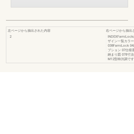
左ページから抽出された内容
右ページから抽出
2
INDEXFamiLoc
ザイン一覧カラー
038FamiLoc
プション 07仕様選
納まり図 078寸
M12型柿渋調です