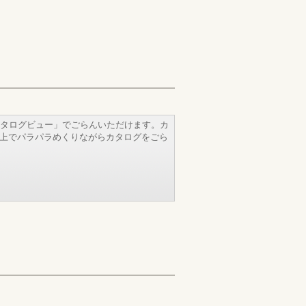
タログビュー」でごらんいただけます。カ
b上でパラパラめくりながらカタログをごら