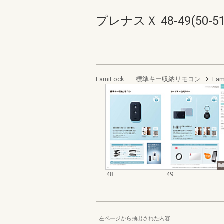
プレナスＸ 48-49(50-51
FamiLock
標準キー収納リモコン
Fam
48
49
左ページから抽出された内容