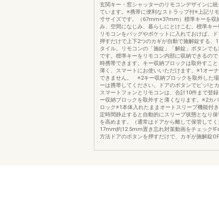
玄関キー・窓シャッターのリモコンデザインに統
ています。※携帯に便利なストラップ付※上記リ
寸サイズです。（67mm×37mm）標準キーを
み、空間になじみ、暮らしにとけこむ。標準キー
リモコンをバッグやポケットに入れておけば、ド
押すだけで上下2つのカギが自動で施解錠する、
タイル。リモコンの「施錠」「解錠」ボタンでも
です。標準キーをリモコン内部に収納できるので
時携帯できます。キー収納ブロックは取外すこと
薄く、スマートにお使いいただけます。※1オー
できません。 ※2キー収納ブロックを取外した
ーは携帯してください。ドアのボタンでピッ!とカ
スマートフォンとリモコンは、合計10件まで登
ー収納ブロックを取外すと薄くなります。※2カ
ロック※1本体入れたままオートスリープ機能付
定時間静止すると自動的にスリープ状態となり保
を高めます。（通常はドアから離して保管してく
17mm約12.5mm置き忘れ対策動画をチェック!Fa
方法ドアのボタンを押すだけで、カギが施解錠OPE