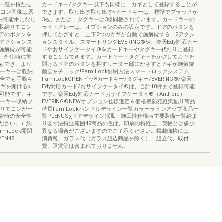
一感を持たせ
カードキー/タグキー以下も同様に、カギとして登録することが
モコン画像は原
できます。取り出す取り出す※カードキーは、標準でブラックが
収納可能手になじ
3枚、または、タグキーは3個同梱されています。カードキーの
収納リモコン
ライトグレーは、オプションのみの設定です。ドアのボタンを
アのボタンを
押してかざすと、上下2つのカギが自動で施解錠する、2アクシ
1アクションス
ョンスタイル。スマートリングEVERING®や、楽天Edy対応カー
施解錠が可能
ドやおサイフケータイ®をカードキーやタグキー代わりに登録
、外出時に常
することもできます。カードキー・タグキーをかざしてカギを
もでき、より
開けるドアのボタンを押すリーダー部にかざすとカギが施解錠
ナーキーは収納
動画をチェック!FamiLock開閉方法スマートロックシステム
場合でも手動キ
FamiLockOPENピッ※カードキー/タグキー/EVERING®/楽天
ギを開ける※
Edy対応カード/おサイフケータイ®は、合計10件まで登録可能
録可能です。キ
です。楽天Edy対応カードおサイフケータイ®（Android）
バーキー収納ブ
EVERING®NEWオプション仕様選定＆価格表防犯性気配り商品
きリモコンが一
特長FamiLockハンドルデザイン一覧カラーラインアップ商品一
管時の安全性
覧PLENUSχドアデザイン採風・施工性仕様表主要装備一覧納ま
ださい。）約
り図寸法特注範囲49商品の色は、印刷の特性上、実物とは多少
miLock開閉
異なる場合がございますのでご了承ください。掲載価格には、
N48
消費税、ガラス代（ガラス組込商品を除く）、組立代、取付
費、運賃等は含まれておりません。