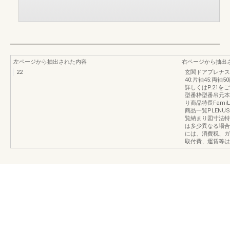
左ページから抽出された内容
右ページから抽出
22
玄関ドアプレナス
40:片袖45:両
詳しくはP.21をご
型番枠型番吊元本
り商品特長Fam
商品一覧PLEN
覧納まり図寸法特
は多少異なる場合
には、消費税、ガ
取付費、運賃等は