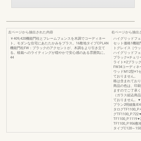
左ページから抽出された内容
右ページから抽出
￥409,420機能門柱とフレームフェンスを木調でコーディネー
ハイグリッドフェン
ト。モダンな住宅にあたたかみをプラス。16敷地タイプCPLAN
セット価格1機能
機能門柱FW：ブラックのアクセントが、木調をより引き立て
トグレイス［ウッド
る。植栽へのライティングが穏やかで安心感のある雰囲気に。
ハイグリッドフェンス
44
ブラック×チェリー
ライト※2ブラックS
FW34コーディ
ウッドM12型※
ておりません。
格は含まれており
商品の色は、印刷
ますのでご了承く
（ガラス組込商品
ておりません。▼
プラン2明細集IE
タログTF1100
グTF1100_P
TF1100_P.
TF1100_P.9
タイプC120～15