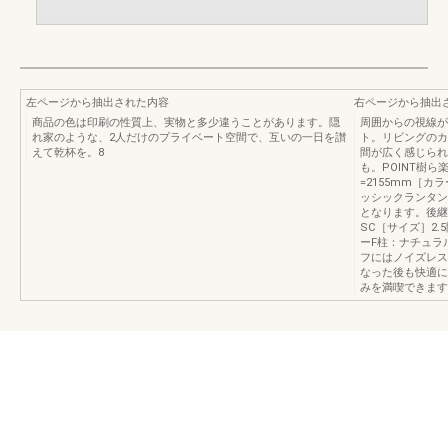
左ページから抽出された内容
右ページから抽出
商品の色は印刷の性質上、実物と多少違うことがあります。隠
周囲からの視線が
れ家のような、2人だけのプライベート空間で、互いの一日を讃
ト。リビングのカ
えて乾杯を。8
間が広く感じられ
も。POINT樹ら
=2155mm［
ッシックランタン
となります。後継
SC［サイズ］2
ーF柱：ナチュラ
フにはノイズレス
なった後も快適に
みを満喫できます。