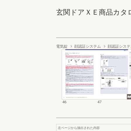
玄関ドアＸＥ商品カタログ 4
電気錠
顔認証システム
顔認証システ
46
47
左ページから抽出された内容