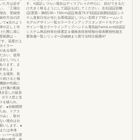
いた方は必ず
す。※認証しづらい場合はディスプレイの中心に 顔ができるだ
い。「工場出
け大きく映るようにして認証を試してください。左右認証距離
場合、登録情
(設置面～胸部)30～150cm認証角度75.5°顔認証範囲顔認証シス
操作方法の詳
テム直射日光が当たる環境認証しづらい玄関ドアXEシームレス
いて●次のよう
モデルデザイン一覧カラーラインアップスタンダードモデルデ
障や正しく作
ザイン一覧カラーラインアップハンドル電気錠FamiLock顔認証
けた際に扉に
システム商品特長仕様選定＆価格表技術情報仕様表断熱性能主
度範囲は－
要装備一覧シリンダー詳細納まり図寸法特注範囲47
Hです。温度が上
所・ボイラー
合がある場所、
ださい。使用
証がしづらく
あります。ま
すめしま
たる場所。長
り続けると補
機能や性能に
ーは付属の配線
継ぎ足しの延長
、ガラス窓と玄
スを破られ、
す。●自動開閉
ため、ドアス
のみ）。取付
ない場合は台
願いします。●
mまたは本体
トッパーを設置
分解や修理、改