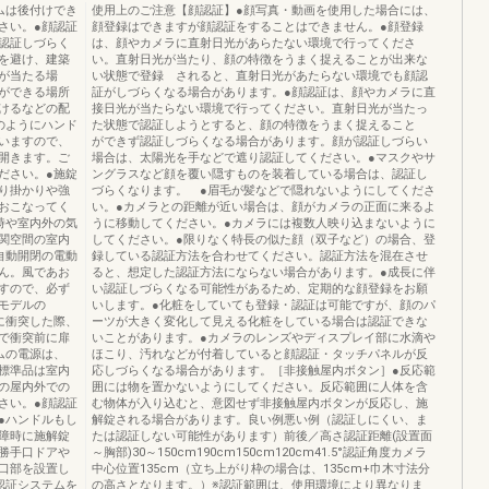
ムは後付けでき
使用上のご注意【顔認証】●顔写真・動画を使用した場合には、
さい。●顔認証
顔登録はできますが顔認証をすることはできません。●顔登録
認証しづらく
は、顔やカメラに直射日光があらたない環境で行ってくださ
を避け、建築
い。直射日光が当たり、顔の特徴をうまく捉えることが出来な
が当たる場
い状態で登録 されると、直射日光があたらない環境でも顔認
ができる場所
証がしづらくなる場合があります。●顔認証は、顔やカメラに直
けるなどの配
接日光が当たらない環境で行ってください。直射日光が当たっ
のようにハンド
た状態で認証しようとすると、顔の特徴をうまく捉えること
いますので、
ができず認証しづらくなる場合があります。顔が認証しづらい
開きます。ご
場合は、太陽光を手などで遮り認証してください。●マスクやサ
ださい。●施錠
ングラスなど顔を覆い隠すものを装着している場合は、認証し
り掛かりや強
づらくなります。 ●眉毛が髪などで隠れないようにしてくださ
おこなってく
い。●カメラとの距離が近い場合は、顔がカメラの正面に来るよ
時や室内外の気
うに移動してください。●カメラには複数人映り込まないように
関空間の室内
してください。●限りなく特長の似た顔（双子など）の場合、登
自動開閉の電動
録している認証方法を合わせてください。認証方法を混在させ
ん。風であお
ると、想定した認証方法にならない場合があります。●成長に伴
すので、必ず
い認証しづらくなる可能性があるため、定期的な顔登録をお願
モデルの
いします。●化粧をしていても登録・認証は可能ですが、顔のパ
に衝突した際、
ーツが大きく変化して見える化粧をしている場合は認証できな
で衝突前に扉
いことがあります。●カメラのレンズやディスプレイ部に水滴や
ムの電源は、
ほこり、汚れなどが付着していると顔認証・タッチパネルが反
●標準品は室内
応しづらくなる場合があります。［非接触屋内ボタン］●反応範
の屋内外での
囲には物を置かないようにしてください。反応範囲に人体を含
さい。●顔認証
む物体が入り込むと、意図せず非接触屋内ボタンが反応し、施
●ハンドルもし
解錠される場合があります。良い例悪い例（認証しにくい、ま
障時に施解錠
たは認証しない可能性があります）前後／高さ認証距離(設置面
勝手口ドアや
～胸部)30～150cm190cm150cm120cm41.5°認証角度カメラ
口部を設置し
中心位置135cm（立ち上がり枠の場合は、135cm+巾木寸法分
認証システムを
の高さとなります。）※認証範囲は、使用環境により異なりま