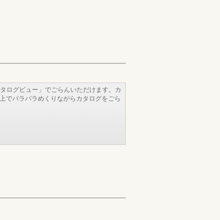
タログビュー」でごらんいただけます。カ
b上でパラパラめくりながらカタログをごら