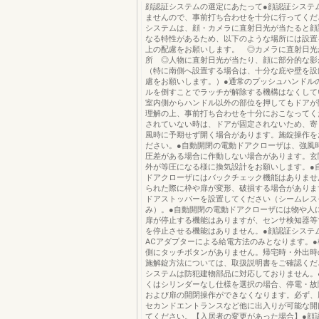
顔認証システムの選定にあたって●顔認証システ
ませんので、事前打ち合わせを十分に行ってくだ
システムは、顔・カメラに直射日光が当たると顔
なる特性があるため、以下のような場所には設置
上の配慮をお願いします。 ◎カメラに直射日光
所 ◎人物に直射日光が当たり、顔に部分的な影
（特に南側へ設置する場合は、十分な庇や壁を設
慮をお願いします。）●通常のプッシュハンドル
ルを倒すことでラッチが解除する機構はなくして
室内側からハンドル以外の部位を押してもドアが
理解の上、事前打ち合わせを十分におこなってく
されていない時は、ドアが固定されないため、寄
風時に予期せず開く場合があります。施錠操作を
ださい。●自動開閉の電動ドアクローザは、強風
圧差がある場合に作動しない場合があります。玄
外が等圧になる様に換気設計をお願いします。●
ドアクローザにはバックチェック機能はありませ
られた際に枠や扉が変形、破損する場合がありま
ドアストッパーを設置してください（シームレス
み）。●自動開閉の電動ドアクローザには物や人
扉が停止する機能はありますが、センサ検知器等
を停止させる機能はありません。●顔認証システ
ACアダプターによる給電方法のみとなります。
側にタッチボタンがありません。帰宅時・外出時
施解錠方法については、取扱説明書をご確認くだ
システムは防犯建物部品に対応しておりません。
くはシリンダーなし仕様を選択の場合、停電・故
および扉の開閉操作ができなくなります。必ず、
セカンドエントランスなど他に出入りが可能な開
てください。【入居者の変更があった場合】●顔