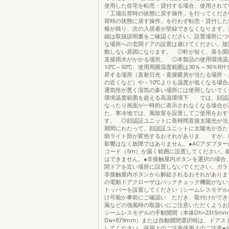
使用した住宅を転売・貸付する場合、使用されて
「工場出荷時の状態に戻す操作」を行ってくださ
荷時の状態に戻す操作」を行わず転売・貸付した
報が残り、次の入居者が登録できなくなります。
細は取扱説明書をご確認ください。設置場所につ
な場所への玄関ドアの設置は避けてください。故
動しない原因になります。 ◎軒が短く、扉を開
直接雨水がかかる場所。 ◎本製品の使用環境温
10℃～50℃、使用周囲湿度範囲は30％～90％R
昇する場所（直射日光・直接暖房が当たる場
の近くなど）や－10℃よりも温度が低くなる場
通気性が悪く湿気の多い場所には使用しないでく
環境温度範囲を超える高温環境下 では、顔認
なったり画面が一時的に表示されなくなる場合が
た、寒冷地では、風除室を設置してご使用をおす
す。 ◎顔認証ユニットに長時間直接太陽光が当
期間にわたって、顔認証ユニットに太陽光が当た
助ライト部が変色するおそれがありま すが、
影響はなく故障ではありません。●ACアダプタ
コード（5m）が届く範囲に設置してください。
はできません。●非接触屋内ボタンを選択の場合
関ドアを近い場所に設置しないでください。ガラ
非接触屋内ボタンから解錠されるおそれがありま
の電動ドアクローザはバックチェック機能がない
トッパーを設置してください（シームレスモデル
け可能か事前にご確認い ただき、取付けができ
風などの強風時の取扱いにご注意いただくようお
シームレスモデルの手動開閉（本体Dh>2315m
Dw>879mm）または自動開閉選択時は、ドアス
してください。採用上のご注意使用上のご注意●