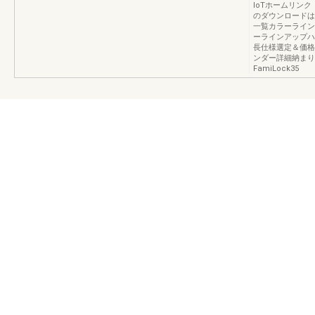
IoTホームリンク
のダウンロードは
一覧カラーライン
ーラインアップハ
長仕様選定＆価格
ンダー詳細納まり
FamiLock35