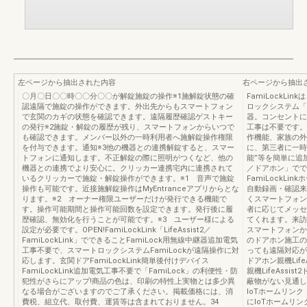
左ページから抽出された内容
右ページから抽出
〇月〇日〇〇時〇〇分〇〇が解錠施錠の操作※1施解錠状態の確
FamiLockLin
認遠隔で施錠の操作ができます。外出先からもスマートフォン
ロックシステム「
で玄関のカギの状態を確認できます。遠隔履歴確認ゲストキー
器。コンセントに
の発行※2施錠・解錠の履歴が残り、スマートフォンからいつで
工事は不要です。
も確認できます。メンバー以外の一時利用者へ施解錠操作権限
作機能、家族の外
を付与できます。通知※3他の機器との連携解錠すると、スマー
に、第三者に一時
トフォンに通知します。不正解錠の際に照明がつくなど、他の
能”等を簡単に追加でき
機器との連携でより安心に。クリッカー連携宅内に連携されて
／ドアホン」でで
いるクリッカーで施錠・解錠操作ができます。※1 音声で施錠
FamiLockLi
操作も可能です。近接施解錠操作はMyEntranceアプリからとな
自動録画・確認来
ります。※2 オーナー権限ユーザーだけが発行できる機能で
くスマートフォン
す。操作可能期間と操作可能回数を設定できます。発行後に履
者に応じてメッセ
歴確認、無効化を行うことが可能です。※3 ユーザー様による
てくれます。来訪
設定が必要です。OPEN!FamiLockLink「LifeAssist2／
スマートフォンか
FamiLockLink」でできることFamiLock用無線中継器追加電気
のドアホン施工の
工事不要で、スマートロックシステムFamiLockが遠隔操作に対
っても遠隔対応がで
応します。玄関ドアFamiLockLink簡単後付けデバイス
ドアホン親機LifeA
FamiLockLink追加電気工事不要で「FamiLock」の利便性・防
親機LifeAss
犯性がさらにアップ!商品の色は、印刷の特性上実物とは多少異
蔽物がない⾒通し
なる場合がございますのでご了承ください。掲載価格には、消
IoTホームリンク
費税、組立代、取付費、運賃等は含まれておりません。34
にIoTホームリンク