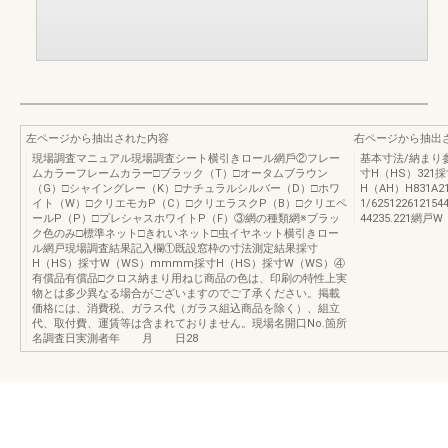
左ページから抽出された内容
右ページから抽出
現場調査マニュアル現場調査シート横引きロール網⼾②フレー
基本⼨法/納まり参考
ムカラーフレームカラー□ブラック（T）□オータムブラウン
寸H（HS）321採
（G）□シャイングレー（K）□ナチュラルシルバー（D）□ホワ
H（AH）H831
イト（W）□クリエモカP（C）□クリエラスクP（B）□クリエペ
1/625122612
ールP（P）□プレシャスホワイトP（F）③網の種類網※ブラッ
44235.221網戸
ク色のみ□標準ネット□きれいネット□虫イヤネット横引きロー
ル網戸現場調査結果記入欄①既設窓枠の寸法測定結果採寸
H（HS）採寸W（WS）mmmm採寸H（HS）採寸W（WS）④
有償品有償品□クロス納まり用ねじ商品の色は、印刷の特性上実
物とは多少異なる場合がございますのでご了承ください。掲載
価格には、消費税、ガラス代（ガラス組込商品を除く）、組立
代、取付費、運賃等は含まれておりません。現場名開口No.箇所
名調査日実測者年 月 日28