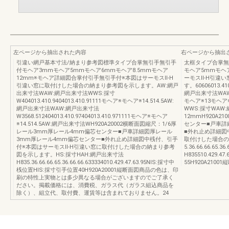
左ページから抽出された内容
右ページから抽出
引違い網戸基本寸法/納まり参考図標準タイプ合掌無引手無引手
太框タイプ合掌無
付モヘア3mmモヘア5mmモヘア6mmモヘア8.5mmモヘア
モヘア5mmモヘ
12mm※モヘア詳細図合掌付引手無引手付※本図はサーモスⅡ-H
ーモスⅡ-H引違
引違い窓に取付けした場合の納まり参考図を示します。AW:網戸
す。60606013.41
出来寸法WAW:網戸出来寸法WWS:採寸
網戸出来寸法WAW:網
W404013.410.9404013.410.91111モヘア※モヘア※14.514.5AW:
モヘア※13モヘア
網戸出来寸法WAW:網戸出来寸法
WWS:採寸WAW:
W3568.512404013.410.97404013.410.971111モヘア※モヘア
12mmH920A
※14.514.5AW:網戸出来寸法WH920A20002横断面図縮尺：1/6厚
センター■戸車詳
レール3mm厚レール4mm偏芯センター■戸車詳細図厚レール
■外れ止め詳細図
3mm厚レール4mm偏芯センター■外れ止め詳細図中桟付、引手
取付けした場合の
付※本図はサーモスⅡ-H引違い窓に取付けした場合の納まり参考
5.36.66.66.65
図を示します。HS:採寸HAH:網戸出来寸法
H835510.429.
H835.36.66.66.65.36.66.66.633334010.429.47.63.95NIS:採寸中
55H920A2100
桟位置HIS:採寸引手位置40H920A20001縦断面図商品の色は、印
刷の特性上実物とは多少異なる場合がございますのでご了承く
ださい。掲載価格には、消費税、ガラス代（ガラス組込商品を
除く）、組立代、取付費、運賃等は含まれておりません。24