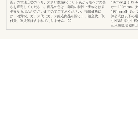
認」の寸法⑥⑦のうち、大きい数値(F)より下表からモヘアの長
192mm≦（HS−
さを選定してください。商品の色は、印刷の特性上実物とは多
かつ192mm≦（
少異なる場合がございますのでご了承ください。掲載価格に
197mm≦HISか
は、消費税、ガラス代（ガラス組込商品を除く）、組立代、取
算公式は以下の通り
付費、運賃等は含まれておりません。20
寸HNIS:採寸中
記入欄現場名開口