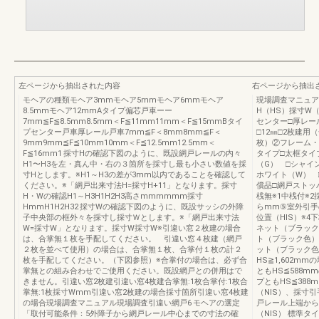
左ページから抽出された内容
右ページから抽出
モヘアの種類モヘア3mmモヘア5mmモヘア6mmモヘア
現場調査マニュア
8.5mmモヘア12mmAタイプ偏芯戸車ーー
H（HS）採寸W
7mm≦F≦8.5mm8.5mm＜F≦11mm11mm＜F≦15mmBタイ
センター□厚レール
プセンター戸車厚レール戸車7mm≦F＜8mm8mm≦F＜
□12㎜□2枚建用
9mm9mm≦F≦10mm10mm＜F≦12.5mm12.5mm＜
枚）②フレーム・
F≦16mm1 採寸Hの確認下図のように、既設網戸レールの内々
タイプ□太框タイ
H1〜H3を左・真ん中・右の３箇所を採寸し最も小さい数値を採
（G） □シャイ
寸Hとします。※H1～H3の差が3mm以内であることを確認して
ホワイト（W） 
ください。※「網戸出来寸法H=採寸H+11」となります。採寸
償品□網戸ストッ
H・Wの確認H1～H3H1H2H3高さmmmmmm採寸
桟無※1中桟付※2
HmmH1H2H32 採寸Wの確認下図のように、既設サッシの外障
らmm⑤室外引手
子中央部の框外々を採寸し採寸Ｗとします。※「網戸出来寸法
位置（HIS）※
W=採寸W」となります。採寸W採寸W※引違い窓２枚建の場合
ネット（ブラック
は、合掌無１枚を手配してください。 引違い窓４枚建（網戸
ト（ブラック色）
２枚を並べて使用）の場合は、合掌無１枚、合掌付１枚の計２
ット（ブラック色
枚を手配してください。（下図参照）※合掌付の場合は、必ず合
HS≧1,602m
掌無との組み合わせでご使用ください。既設網戸との併用はで
ともHS≦588m
きません。引違い窓2枚建引違い窓4枚建合掌無:1枚合掌付:1枚合
プともHS≦388
掌無:1枚採寸Wmm引違い窓2枚建の場合採寸箇所引違い窓4枚建
（NIS）、採寸
の場合現場調査マニュアル現場調査引違い網戸6 モヘアの選定
戸レール上端から
「取付可能条件：5外障子から網戸レール中心までの寸法の確
（NIS） 標準タイ