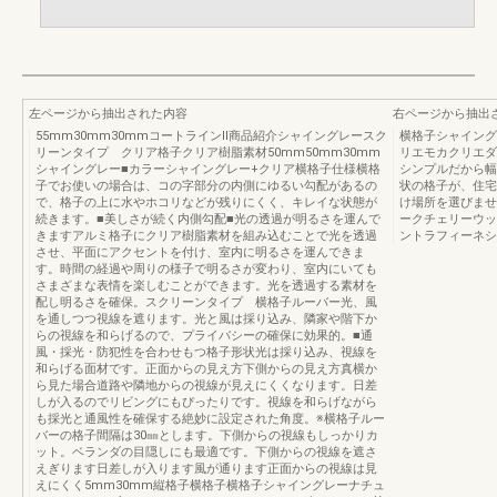
左ページから抽出された内容
右ページから抽出
55mm30mm30mmコートラインⅡ商品紹介シャイングレースク
横格子シャイング
リーンタイプ クリア格子クリア樹脂素材50mm50mm30mm
リエモカクリエダ
シャイングレー■カラーシャイングレー+クリア横格子仕様横格
シンプルだから幅
子でお使いの場合は、コの字部分の内側にゆるい勾配があるの
状の格子が、住宅
で、格子の上に水やホコリなどが残りにくく、キレイな状態が
け場所を選びませ
続きます。■美しさが続く内側勾配■光の透過が明るさを運んで
ークチェリーウッ
きますアルミ格子にクリア樹脂素材を組み込むことで光を透過
ントラフィーネシリ
させ、平面にアクセントを付け、室内に明るさを運んできま
す。時間の経過や周りの様子で明るさが変わり、室内にいても
さまざまな表情を楽しむことができます。光を透過する素材を
配し明るさを確保。スクリーンタイプ 横格子ルーバー光、風
を通しつつ視線を遮ります。光と風は採り込み、隣家や階下か
らの視線を和らげるので、プライバシーの確保に効果的。■通
風・採光・防犯性を合わせもつ格子形状光は採り込み、視線を
和らげる面材です。正面からの見え方下側からの見え方真横か
ら見た場合道路や隣地からの視線が見えにくくなります。日差
しが入るのでリビングにもぴったりです。視線を和らげながら
も採光と通風性を確保する絶妙に設定された角度。※横格子ルー
バーの格子間隔は30㎜とします。下側からの視線もしっかりカ
ット。ベランダの目隠しにも最適です。下側からの視線を遮さ
えぎります日差しが入ります風が通ります正面からの視線は見
えにくく5mm30mm縦格子横格子横格子シャイングレーナチュ