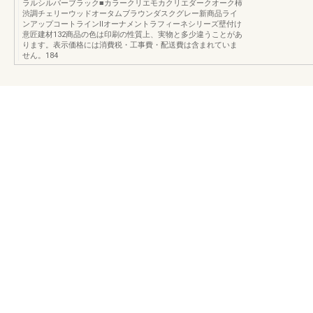
ラルシルバーブラック■カラークリエモカクリエダークオーク柿
渋調チェリーウッドオータムブラウンダスクグレー新商品ライ
ンアップコートラインⅡオーナメントラフィーネシリーズ壁付け
意匠建材132商品の色は印刷の性質上、実物と多少違うことがあ
ります。表示価格には消費税・工事費・配送費は含まれていま
せん。184