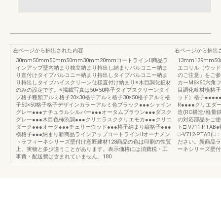
左ページから抽出された内容
右ページから抽出
30mm50mm50mm50mm30mm20mmコートラインⅡ商品ラ
13mm139mm5
インアップ壁内納まり独立納まり持出し納まりバルコニー納ま
エコリル（ウッド
り直付けタイプバルコニー納まり持出しタイプバルコニー納ま
のご注意」をご参
り持出しタイプハイスクリーン仕様直付け納まり※木目調化粧材
カーM6×60六角
のみの設定です。※掲載写真は50×50格子タイプスクリーンタイ
目調化粧材横格子
プ格子種類アルミ格子20×30格子アルミ格子30×50格子アルミ格
ッド）格子●●●●
子50×50格子格子デザインカラーアルミ色ブラック●●●シャイン
R●●●●クリエダー
グレー●●●ナチュラルシルバー●●●オータムブラウン●●●ダスク
造(RC構造/軽
グレー●●●木目色柿渋調●●●クリエラスククリエモカ●●●クリエ
の対応部品をご使
ダーク●●●オーク●●●チェリーウッド●●●格子納まり縦格子●●●
ト□-V711-P
横格子●●●納まり新商品ラインアップコートラインⅡオーナメン
□-V712-PTAB(
トラフィーネシリーズ壁付け意匠建材128商品の色は印刷の性質
ださい。新商品ラ
上、実物と多少違うことがあります。表示価格には消費税・工
ーネシリーズ壁付け
事費・配送費は含まれていません。180