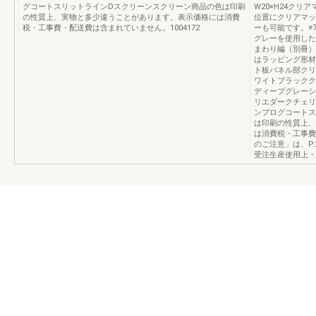
グコートスリットラインDスクリーンスクリーン商品の色は印刷
W20×H24ク
の性質上、実物と多少違うことがあります。表示価格には消費
位置にクリアマッ
税・工事費・配送費は含まれていません。1004172
ーも可能です。※
グレーを使用した
まわり編（別冊）U
はラッピング形材
ト板パネル部クリ
ワイトブラックク
ディープグレーシ
リエダークチェリ
ンプログコートス
は印刷の性質上、
は消費税・工事費
のご注意」は、P
受注生産使用上・施工