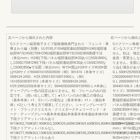
左ページから抽出された内容
右ページから抽出
Gスクリーン縦長格子タイプ規格価格表門まわり・フェンス・車
Gスクリーン角格
庫まわり編（別冊）UL0100_P.554端部連結部端部H24柱端部連
ダンなスクエアデ
結部W15□450□700H29柱端部連結部W15□550□800基礎寸法
せん。柱は、独立
（単位mm）H24柱下段パネル端部連結部W20あり□550□800な
改造・変更をしな
し□500□750H29柱下段パネル端部連結部W20あり□650□950な
りません。全面に
し□600□850●寸法図（単位mm）W15※図はH24サイズW20※図
り込む場合があり
はH24サイズ9044016105503030（80）301410（本体サイズ）
G.L.500H2929
500H24:2450、H29:290515015001590G.L.（80）
□9020004401
161055030301910（本体サイズ）90500H24:2450、
G.L.2000300H1
H29:29052250(本体サイズ）304403020003015090G.L.※本体に
304401436.5（
ディープグレー色の設定はありません。柱・フレームのみの設
サイズ）3030440
定です。［拾い出しに際して］●1スパンのみの施工の場合は
15003044014
（基本本体）×1、3スパンの場合は（基本本体）×1＋（連結本
数端部連結部W150〜
体）×2という考え方で積算してください。シャイングレーホワ
パネル段数端部連結部
イト・ブラッククリエモカ・クリエダークチェリーウッド・オ
□600□850H1
ーク・ディープグレー※基本本体連結本体基本本体連結本体H24
基礎寸法（単位m
下段クリアマットパネルあり
分□400□6002
W15¥302,700¥287,900¥352,200¥329,600W20¥369,600¥354,800¥438,500¥415,900
W200〜1段分□45
下段クリアマットパネルなし
mm）W15※図はH
W15¥277,900¥263,100¥328,000¥305,400W20¥338,200¥323,400¥407,700¥385,100H29
サイズクリエモカ
下段クリアマットパネルあり
W20×H24クリ