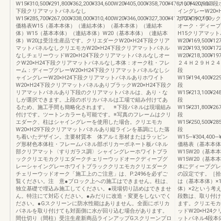
W15¥310,500¥291,800¥362,200¥334,600W20¥405,000¥358,700¥476,100¥420,900
マットパネル3段
下段クリアマットパネルなし
イングレーW20
W15¥285,700¥267,000¥338,000¥310,400W20¥346,000¥327,300¥417,700¥390,100
ホワイトブラック
価格表W15（基本本体）（連結本体）（基本本体）（連結本
オーク・ディープ
体）W15（基本本体）（連結本体）W20（基本本体）（連結本
H15クリアマッ
体）W20は受注生産品です。クリエダークW20×H24下段クリア
W20¥169,500¥127
マットパネルなしクリエモカW20×H24下段クリアマットパネル
W20¥193,900¥172
なしチェリーウッドW20×H24下段クリアマットパネルなしオー
W20¥218,300¥1
クW20×H24下段クリアマットパネルなし本体：オーク柱・フレ
２４Ｈ２９Ｈ２４
ーム：ディープグレーW20×H24下段クリアマットパネルなしシ
段
ャイングレーW20×H24下段クリアマットパネルありホワイト
W15¥194,400¥229
W20×H24下段クリアマットパネルありブラックW20×H24下段ク
段
リアマットパネルあり下段のクリアマットパネルは、あり・な
W15¥213,100¥248
しが選択できます。上段のポリカパネルは工場で組み付けてあ
段
るため、施工手間も簡略化されます。 ※下段パネルは現場組み
W15¥231,800¥267
付けです。ツートンカラーも可能です。※写真のフレームはクリ
段
エダーク、柱はシャイングレーを使用した場合。クリエモカ
W15¥250,500¥285
W20×H29下段クリアマットパネルあり縦ラインを基調にした落
段
ち着いたデザイン。主要材質本 体アルミ形材またはラッピン
W15―¥304,400―¥
グ形材色本体柱・フレームパネル部ポリカーボネート板パネル
価格表（基本本体
部クリアマット〈すりガラス調〉シャイングレーホワイトブラ
W15W20（基
ッククリエモカクリエダークチェリーウッドオークディープグ
W15W20（基
レーシャイングレーホワイトブラッククリエモカクリエダーク
体にディープグレ
チェリーウッドオーク「施工上のご注意」は、P.2496を必ずご
の設定です。［拾
覧ください。注 意●ブロック上への施工はできません。柱は、
は（基本本体）×
独立基礎で埋込み施工してください。●現場切り詰めはできませ
体）×2という考
ん。特注にて対応ください。●みだりに改造・変更をしないでく
段数は、取り付け
ださい。●Gスクリーンに防水性能はありません。全面にポリカ
ます。クリエモカ
パネルを取り付けても対面側に水が回り込む場合があります。
ッドW20×H24
間仕切り（間柱）受注生産新商品ラインアップGスクリーンプロ
ットパネル4段本