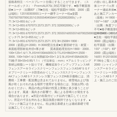
規格表特注・ベースプレート仕様にすることができます。（ス
の拾い出し基本本
チールボックス）・PremiALR70に対応可能です。■格子断面形
体コーナ−1ヵ所
状■コーナ〈出隅83°（78■主柱・端柱平面図H-1800、2000（図
ーナー連結本体■
は端柱）125100303055コーナー継手コーナー柱●姿図
あと施工アンカー
750750700700G2G1G3555540450AH12520002000ピッチ
（規格）H-1800
71.3×12=855.6ピッチ
155°〜180°〈入
71.3×12=855.6707073.2573.2571.372.320002000ピッチ
〈出隅：角度フリー
71.3×12=855.6ピッチ
不可■格子断面形
71.3×12=855.6707073.2573.2571.372.3555516055551607002500800300040G.L.G.L
はH-2500・300
ピッチ71.3×12=855.6ピッチ
■主柱・端柱平面図H
71.3×12=855.6707073.2573.2571.372.3H-2500H-1800・
3000（図は端柱）1
2000（姿図はH-2000）H-3000受注生産■主要部材寸法・材質・
柱平面図〈出隅〉〈
表面処理部材名外径×厚さ材 質表面処理支柱H-1800・2000…
155°（150°）8
100×125×1.6/1.7tJISH4100A6005CS-T5JISH8602※H-2500・
2000（図は端柱）
3000…100×160×1.6/2.5t胴縁32×55×1.2/2.5tJISH4100A6063S-
16051.9125
T5格子30×55×0.85/1.1ｔ（寸法単位：mm）※アルミラッピング
P.186をご覧くだ
形材は樹脂シート貼りです。機種追加ラインアップフェンスAR
2000（シャイ
フェンスアーキラインスクリーンフェンスフェンスASAFＳＧＦ
ンスアーキライン
オブリークミレーネ防音めかくしフェンスGスクリーンフェンス
リークミレーネ防
AAフェンスABＳＦステンレス製フェンス234表示価格には、消
フェンスABＳＦス
費税・工事費・配送費は含まれておりません。積雪地および強
上・施工上のご注意P.
風が吹くおそれのある場所で使用する場合には、別途お問い合
わせください。商品の色は印刷の性質上実物と多少違うことが
あります。風速・風向きの影響で、風による音鳴りが発生する
場合があります。●所定の柱取付ピッチ以内で施工してくださ
い。所定の寸法を外れると製品強度が維持できなくなります。●
ブロック施工はできません。柱は独立基礎または連続基礎で埋
込施工してください。128