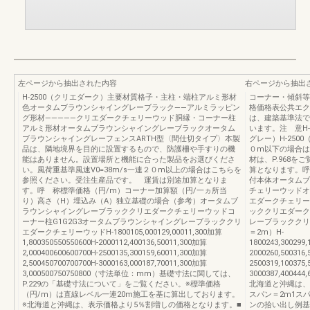
左ページから抽出された内容
右ページから抽出
H-2500（クリエダーク）主要材質格子・主柱・端柱アルミ形材
コーナー・傾斜等
色オータムブラウンシャイングレーブラック――アルミラッピン
格価格表公共エクス
グ形材―――――クリエダークチェリーウッド胴縁・コーナー柱
は、建築基準法で
アルミ形材オータムブラウンシャイングレーブラックオータム
います。注 意H-
ブラウンシャイングレーフェンスARTH型〈間仕切タイプ〉本製
グレー）H-250
品は、隣地境界を目的に設置するもので、防護柵や手すりの機
０m以下の場合は
能はありません。設置場所と機能に合った製品をお選びくださ
材は、P.968
い。風荷重基準風速V0=38m/s一連２０m以上の場合はこちらを
算となります。
参照ください。受注生産品です。 運賃は別途加算となりま
付本体オータムブ
す。呼 称標準価格（円/m）コーナー加算額（円/一ヵ所当
チェリーウッドオ
り）高さ（H）埋込み（A）独立基礎の場合（参考）オータムブ
エダークチェリー
ラウンシャイングレーブラッククリエダークチェリーウッドコ
ッククリエダーク
ーナー柱G1G2G3オータムブラウンシャイングレーブラッククリ
レーブラッククリ
エダークチェリーウッドH-1800105,000129,00011,300加算
＝2m）H-
1,800350550550600H-2000112,400136,50011,300加算
1800243,300299,
2,000400600600700H-2500135,300159,60011,300加算
2000260,500316,
2,500450700700700H-3000163,000187,70011,300加算
2500319,100375,
3,000500750750800（寸法単位：mm）基礎寸法に関しては、
3000387,400444,
P.229の「基礎寸法について」をご覧ください。※標準価格
北海道と沖縄は、
（円/m）は直線レベル一連20m施工を基に算出しております。
スパン＝2m1スパ
※北海道と沖縄は、表示価格より5％割増しの価格となります。■
ンの拾い出し例基