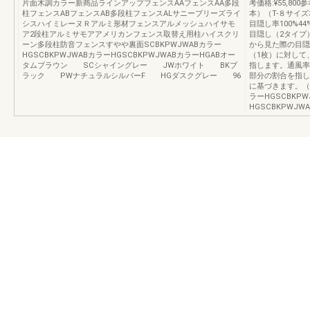
片面木調カラー新商品ラインアップフェンスAAフェンスAA多段
考価格:¥55,80
柱フェンスABフェンスAB多段柱フェンスALサニーブリーズライ
本）（T-８サイズ
シスハイミレーヌＲアルミ形材フェンスアルメッシュハイサモ
目隠し率100%4
ア2段柱アルミサモアアメリカンフェンス取替え用柱ハイスクリ
目隠し（2タイプ
ーン多段柱防音フェンスすやや裏面SCBKPWJWABカラー
から見た際の目隠
HGSCBKPWJWABカラーHGSCBKPWJWABカラーHGABオー
（1枚）に対して
タムブラウン SCシャイングレー JWホワイト BKブ
指します。通風率
ラック PWナチュラルシルバーF HGダスクグレー 96
部分の割合を指し
に基づきます。（フ
ラーHGSCBKPW
HGSCBKPWJW