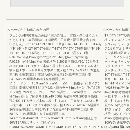
左ページから抽出された内容
右ページから抽出
フェンスAB908商品の色は印刷の性質上、実物と多少違うこと
TR型TM型YT
があります。表示価格には消費税・工事費・配送費は含まれて
柱フェンスABフ
いません。T-16T-14T-12T-10T-8T-6高さT-16T-14T-12T-10T-8T-6高
シスハイミレーヌ
さT-16T-14T-12T-10T-8T-6高さT-16T-14T-12T-10T-8T-6高さT-16T-
ア2段柱アルミサ
14T-12T-10T-8T-6高さT-16T-14T-12T-10T-8T-6高さYR1型
ーン多段柱防音フ
P.92034m/秒42m/秒YR2型P.92134m/秒42m/秒YR3型
カ SMシャイ
P.92234m/秒42m/秒参考価格:¥46,200参考価格:¥30,100参考価
ー＋チェリーウ
格:¥38,000（T-８サイズ本体１枚＋柱１本）（T-８サイズ本体１
ック＋クリエモ
枚＋柱１本）（T-８サイズ本体１枚＋柱１本）52.3%47.7%通風
ク＋チェリーウッド 
率48%採光率目隠し率31%69%通風率69%採光率目隠し率
10T-8T-6高さT-16T
54.3%45.7%通風率45%採光率目隠し率
高さT-16T-14T-12T
51.6mm15mm18.3mm15mm56mm54mm横格子（3タイプ）
16T-14T-12T-1
目隠し率45%YR型TS1型P.923木調カラー34m/秒42m/秒TS2型
P.92834m/秒4
TS2-K型P.924カラーカラーP.925木調カラー34m/秒カラー34m/
¥42,900参考価格
秒42m/秒42m/秒参考価格:¥49,500参考価格:¥31,200参考価格:
＋柱１本）（T-
¥39,400（T-８サイズ本体１枚＋柱１本）（T-８サイズ本体１枚
枚＋柱１本）53%4
＋柱１本）（T-８サイズ本体１枚＋柱１本）73.4%26.6%通風率
風率69%採光率目
26%採光率目隠し率88.9%11.1%通風率11%採光率目隠し率
17.3mm16mm
88.9%11.1%通風率11%採光率目隠し率
格子（3タイプ）SC
14.4mm34.4mm13.8mm97.3mm13.8mm97.3mm目隠し率
42m/秒参考価格:
80%TS型縦スリット（3タイプ）
100%0%通風率
SCBKPWJWABHGCMRTSMSTCMRTSMQTKRSTJMPTJMPTQTKRSCBKPWJWH
イプ）YT1型P.93