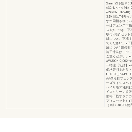
2mm22下空き60H
×32.4パネル91
=24×36（32×
3.5※図はT-8
ずつ同梱されてい
ーはフェンス下桟
ス1枚につき、下
取付部品1セット
対につき、下桟す
てください。●下
所につき1組必要
施工寸法は、55～
ご覧ください。■
●W300〜2,00
ー特注【切詰】●W3
価格表門まわり・
UL0100_P.4
AA多段柱フェン
ーズライシスハイ
ハイサモア2段柱
イスクリーン多段
価格下桟すきまカバ
プ（１セット）¥1
（1組）¥8,000使