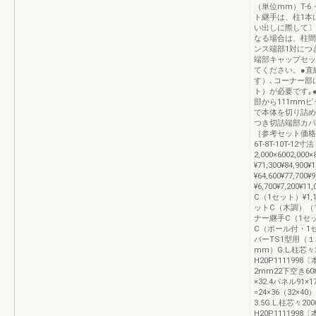
（単位mm）T-6・
ト継手は、柱1本
い出しに際して〕
なる場合は、柱間
ンス端部1対につ
端部キャップセッ
てください。●直
す）､コーナー部
ト）が必要です｡
部から111mm
で本体を切り詰め
つき切詰端部カバ
［参考セット価格
6T-8T-10T-12
2,000×6002,00
¥71,300¥84,900
¥64,600¥77,700
¥6,700¥7,20
C（1セット）¥1,1
ットC（木調）（1セッ
ナー継手C（1セット）
C（ポール付・1セット
バーTS1型用（１本）
mm）G.L.柱芯々
H20P11119
2mm22下空き60H
×32.4パネル91
=24×36（32×
3.5G.L.柱芯々2
H20P11119