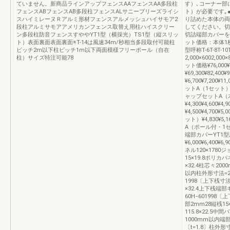
ていません。新商品ラインアップフェンスAAフェンスAA多段柱
す）､コーナー部
フェンスABフェンスAB多段柱フェンスALサニーブリーズライシ
ト）が必要です｡
スハイミレーヌＲアルミ形材フェンスアルメッシュハイサモア2
り詰めた本体の両
段柱アルミサモアアメリカンフェンス取替え用柱ハイスクリー
してください。切
ン多段柱防音フェンスすややYT1型（横採光）TS1型（縦スリッ
切詰端部カバーを
ト）表面裏面表面裏面※T-14は風速34m/秒相当多段取付可能柱
ット価格：本体1枚
ピッチ2m以下柱ピッチ1m以下両面模様フリーポール（自在
型呼称T-6T-8T-1
柱）サイズ特注可能78
2,000×6002,000×
ット価格¥76,000¥8
¥69,300¥82,400
¥6,700¥7,200
ットA（1セット）¥2,
ャップセットA（
¥4,300¥4,600
¥4,500¥4,700
ット）¥4,830¥5,
A（ポール付・1セット）
端部カバーYT1
¥6,000¥6,400¥6
ネル120×1780ジ
15×19.8ポリカパ
×32.4柱芯々20
以内柱外形寸法=24
1998〔上下桟寸
×32.4上下桟端部キ
60H−60199
部2mm28縦桟15×
115.8×22.5中間
1000mm以内端
〔t=1.8〕柱外形