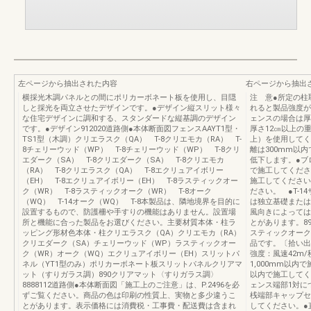
左ページから抽出された内容
右ページから抽出
横採光木調パネルとの間にポリカーボネート板を使用し、目隠
注 意●所定の柱
しと採光を両立させたデザインです。●デザイン縦スリット様々
れると製品強度が
な住宅デザインに調和する、スタンダードな縦基調のデザイン
ェンスの場合は厚
です。●デザイン912020道路側●本体断面図フェンスAAYT1型・
厚さ12㎝以上の重
TS1型（木調）クリエラスク（QA） T-8クリエモカ（RA） T-
上）を使用してく
8チェリーウッド（WP） T-8チェリーウッド（WP） T-8クリ
離は300mm以
エダーク（SA） T-8クリエダーク（SA） T-8クリエモカ
低下します。●ブ
（RA） T-8クリエラスク（QA） T-8エクリュアイボリー
で施工してくださ
（EH） T-8エクリュアイボリー（EH） T-8ラスティックオー
施工してください。
ク（WR） T-8ラスティックオーク（WR） T-8オーク
ださい。 ●T-
（WQ） T-14オーク（WQ） T-8本製品は、隣地境界を目的に
は独立基礎または
設置するもので、防護柵や手すりの機能はありません。設置場
風向きによっては
所と機能に合った製品をお選びください。主要材質本体・柱ラ
とがあります。8
ッピング形材色本体・柱クリエラスク（QA）クリエモカ（RA）
スティックオーク
クリエダーク（SA）チェリーウッド（WP）ラスティックオー
品です。〔拾い出しに
ク（WR）オーク（WQ）エクリュアイボリー（EH）スリットパ
強度：風速42m
ネル（YT1型のみ）ポリカーボネート板スリットパネルクリアマ
1,000mm以内で
ット（すりガラス調）890クリアマット〈すりガラス調〉
以内で施工してく
8888112道路側●本体断面図「施工上のご注意」は、P.2496を必
ェンス端部1対に
ずご覧ください。商品の色は印刷の性質上、実物と多少違うこ
桟端部キャップセ
とがあります。表示価格には消費税・工事費・配送費は含まれ
してください。●