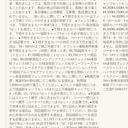
速・風向きによっては、風切り音や共振による音鳴りが発生す
ャップセットA（
ることがあります。商品の色は印刷の性質上、実物と多少違う
¥4,300¥4,600
ことがあります。表示価格には消費税・工事費・配送費は含ま
¥4,500¥4,700
れていません。〔拾い出しに際して〕●下桟すきまカバーはフェ
ット）¥4,830¥5,
ンス下桟とブロックのすきまを隠す部材です。●フェンス1枚に
A（ポール付・1セット）
つき、下桟すきまカバー本体1本と、下桟すきまカバー取付部品
端部カバーYS2
1セットを発注してください。●下桟すきまカバー端部1対につ
¥6,000¥6,400
き、下桟すきまカバー端部キャップ1セットを必ず発注してくだ
き上下各1コずつ
さい。●下桟すきまカバーコーナー部品は、コーナー1カ所につ
用T-6・8・10・
き1組必要です。●下桟すきまカバーの対応できる下空き施工寸
地境界を目的に設
法は、55～60mmまで施工可能です。オプション価格表呼称価
ません。設置場所
格下桟すきまカバー（60用）本体（１本）¥8,700端部キャップ
ジーオーダー特注【切
（１セット）¥1,500取付部品（１セット）¥3,700コーナー部品
12・14サイズ
（1組）¥8,000新商品ラインアップフェンスAAフェンスAA多段
（別冊）UL010
柱フェンスABフェンスAB多段柱フェンスALサニーブリーズライ
AA多段柱フェン
シスハイミレーヌＲアルミ形材フェンスアルメッシュハイサモ
ーズライシスハイ
ア2段柱アルミサモアアメリカンフェンス取替え用柱ハイスクリ
ハイサモア2段柱
ーン多段柱防音フェンスすやや〔拾い出しに際して〕●耐風圧強
イスクリーン多段
度：風速42m/秒仕様にてご使用になる場合は、柱間隔
34m/秒相当多
1,000mm以内で施工してください。●フェンス端部1対につき、
模様フリーポール
上下桟端部キャップセットAまたは上下桟端部キャップセット
ご注意P.2496TF11
A（木調）のいずれか1セットを必ず発注してください。●直線部
にはストレート継手（柱に含まれています）､コーナー部にはコ
ーナー継手（コーナー1カ所につき1セット）が必要です｡●現場
で本体を切り詰めることができます。切り詰めた本体の両方を
使用する場合は、切詰端部カバーを発注してください。切り詰
めた本体の片方のみを使用する場合は、切詰端部カバーを発注
する必要はありません。G.L.H下パネル51.8×22.5中間パネル
92×178上パネル51.8×22.5下桟45.9〔18〕×32.41998〔上下桟寸
法〕2002〔本体パネル寸法〕ジョイント部2mm28縦桟15×19.8