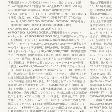
下桟端部キャップ3.52002〔本体パネル寸法〕ジョイント部
場合上下桟端部キャ
2mm28縦桟15×19.8下空き60H−60上桟45.7〔18.2〕×32.4柱
10、T-12を耐
芯々2000mm以内端部から300mm以内柱外形寸法
は、柱間隔1,00
=24×36（32×40）〈〉T-6（）T-12の場合H〈175〉165（180）●
隔1,000mm以
寸法図（単位mm）※図はT-8サイズ呼称T-6T-8T-10T-12寸法
相当）。●フェン
（W×H）2,000×6002,000×8002,000×1,0002,000×1,200参考セッ
または上下桟端部
ト価格¥80,100¥93,300¥114,000¥132,000本体（1枚）
を必ず発注してく
¥73,400¥86,100¥103,000¥120,000柱A（1本）
まれています）､
¥6,700¥7,200¥11,000¥12,000選択上下桟端部キャップセット
につき1セット）
A（1セット）¥2,900¥3,400¥3,600¥3,800上下桟端部キャップセッ
きます。切り詰め
トA（木調）（1セット）¥4,300¥4,600¥4,900¥5,300選択コーナー
バーを発注してく
継手A（1セット）¥4,500¥4,700¥5,000¥5,400コーナー継手A（ポ
る場合は、切詰端
ール付・1セット）¥4,830¥5,160¥5,620¥6,190目隠しコーナー継
G.L.27.5上パネ
手A（ポール付・1セット）¥7,400¥8,500¥9,700¥11,100切詰端部
2002〔本体パネ
カバーYL1型用（縦桟左右各１本）¥6,000¥6,400¥6,900¥7,200※
45.7〔18.2〕×3
ストレート継手は、柱1本につき上下各1コずつ同梱されていま
45.9〔18〕×3
す。多段柱は、P.892をご覧ください。イージーオーダー特注
柱外形寸法=32×4
【切詰】●W300〜2,002mm×T-6・8・10・12サイズイージーオ
78.3×22.5下空
ーダー特注【切詰】●W300〜2,002mm×T-6・8・10・12サイズ
寸法〕ジョイント部2m
注 意●所定の柱取付ピッチで施工してください。所定寸法を外
下78.3×22.5中
れると製品強度が維持できなくなります。●本体がT‐10までのフ
2000mm以内〈1
ェンスの場合は厚さ10㎝以上、T‐10を超えるフェンスの場合は
法=24×36（32
厚さ12㎝以上の重量ブロック（JISA5406の区分16（C種）以
3.5呼称AT-632.
上）を使用してください。●柱と本体連結部、および端部との距
体1枚＋柱1本（T-
離は300mm以内で施工してください。それ以上離れると強度が
8T-10T-12T-1
低下します。●ブロック塀（フェンス含む）総高さは2.2m以下
2,000×6002,000×
で施工してください。 ●コーナー部には、安全のため柱を2本
ット価格¥76,000¥8
施工してください。●T-14は柱間隔1,000mm以内で施工してく
¥69,300¥82,400
ださい。 ●T-14サイズはブロック上への施工はできません。柱
¥6,700¥7,200
は独立基礎または連続基礎で埋込み施工してください。 ●風
ットA（1セット）¥2,