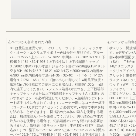
左ページから抽出された内容
右ページから抽出
886は受注生産品です。 のチェリーウッド・ラスティックオー
横スリット開放感
ク・オーク・エクリュアイボリー色は受注生産品です。下ルー
す。●デザイン※
バー61.2×22.5上ルーバー52.7×22.5中間ルーバー102.3×17G.L.下
側●本体断面図フ
桟45.9〔18〕×32.41998〔上下桟寸法〕上下桟端部キャップ
（SA） T-8チ
3.52002〔本体パネル寸法〕ジョイント部2mm28縦桟15×19.8下
T-8クリエラスク
空き60H−60上桟45.7〔18.2〕×32.4柱芯々2000mm以内端部か
エクリュアイボリー
ら300mm以内柱外形寸法=24×36（32×40）〈〉T-6（）T-12の
スリット）主要材
場合H〈175〉165（180）〔拾い出しに際して〕●耐風圧強度：
ラスク（QA）ク
風速42m/秒仕様にてご使用になる場合は、柱間隔1,000mm以
ウッド（WP）ラ
内で施工してください。●フェンス端部1対につき、上下桟端部
ュアイボリー（EH
キャップセットAまたは上下桟端部キャップセットA（木調）の
ご覧ください。G.L.
いずれか1セットを必ず発注してください。●直線部にはストレ
60H−60199
ート継手（柱に含まれています）､コーナー部にはコーナー継手
部2mm28縦桟15×1
（コーナー1カ所につき1セット）が必要です｡●現場で本体を切
中間パネル75×17
り詰めることができます。切り詰めた本体の両方を使用する場
から300mm以内
合は、切詰端部カバーを発注してください。切り詰めた本体の
3.5G.L.HA上パ
片方のみを使用する場合は、切詰端部カバーを発注する必要は
2002〔本体パネ
ありません。価格表［参考セット価格：本体1枚＋柱1本〈部品
45.7〔18.2〕×3
込み〉］YL1型下ルーバー61.2×22.5上ルーバー52.7×22.5中間ル
45.9〔18〕×32
ーバー102.3×17G.L.下桟45.9〔18〕×32.41998〔上下桟寸法〕上
ら300mm以内柱外