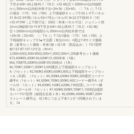
下空き60H−60上桟45.7〔18.2〕×32.4柱芯々2000mm以内端部
から300mm以内柱外形寸法=24×36（32×40）〈〉T-6（）T-12
の場合〈175〉165（180）上下桟端部キャップ3.5G.L.H下パネル
51.8×22.5中間パネル92×178上パネル51.8×22.5下桟45.9〔18〕
×32.41998〔上下桟寸法〕2002〔本体パネル寸法〕ジョイント部
2mm28縦桟15×19.8下空き60H−60上桟45.7〔18.2〕×32.4柱
芯々2000mm以内端部から300mm以内柱外形寸法
=24×36（32×40）〈〉T-6（）T-12の場合〈175〉165（180）上
下桟端部キャップ3.5●寸法図（単位mm）※図はT-8サイズ価格
表［参考セット価格：本体1枚＋柱1本〈部品込み〉］YS1型呼
称T-6T-8T-10T-12寸法（W×H）
2,000×6002,000×8002,000×1,0002,000×1,200参考セット価格
¥73,400¥85,400¥104,600¥121,000本体（1枚）
¥66,700¥78,200¥93,600¥109,000柱A（1本）
¥6,700¥7,200¥11,000¥12,000選択上下桟端部キャップセット
A（1セット）¥2,900¥3,400¥3,600¥3,800上下桟端部キャップセッ
トA（木調）（1セット）¥4,300¥4,600¥4,900¥5,300選択コーナー
継手A（1セット）¥4,500¥4,700¥5,000¥5,400コーナー継手A（ポ
ール付・1セット）¥4,830¥5,160¥5,620¥6,190目隠しコーナー継
手A（ポール付・1セット）¥7,400¥8,500¥9,700¥11,100切詰端部
カバーYS1型用（縦桟左右各１本）¥6,000¥6,400¥6,900¥7,200※
ストレート継手は、柱1本につき上下各1コずつ同梱されていま
す。74