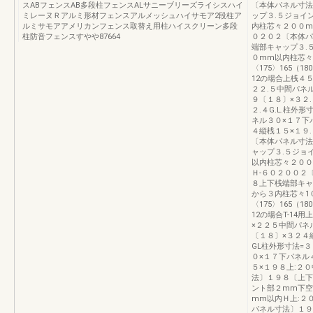
スABフェンスAB多段柱フェンスALサニーブリーズライシスハイ
〔本体パネル寸法
ミレーヌＲアルミ形材フェンスアルメッシュハイサモア2段柱ア
ップ３.５ジョイ
ルミサモアアメリカンフェンス取替え用柱ハイスクリーン多段
内柱芯々２００m
柱防音フェンスすやや87664
０２０２〔本体パ
端部キャップ３.
０mm以内柱芯々
〈175〉165（18
12の場合上桟４５
２２.５中間パネル
９〔１８〕×３２.
２.４G.L.柱外
ネル３０×１７下パ
４縦桟１５×１９.
〔本体パネル寸法
ャップ３.５ジョ
以内柱芯々２００
Ｈ-６０２００２
８上下桟端部キャ
から３内柱芯々1
〈175〉165（18
12の場合T-14
×２２５中間パネ
〔１８〕×３２４
GL柱外形寸法=
０×１７下パネル
５×１９８上:２
法〕１９８〔上下
ント部２mm下空
mm以内Ｈ上:２
パネル寸法〕１９