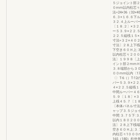
５ジョイント部２
０mm以内柱芯々1
法=24×36（32×
６.３×１６.６下
３２.４上ルーバー
〔１８.２〕×３２
ー５３.９×２２.
２２.５縦桟１５×
寸法=３２×４０
寸法〕２８上下桟
下空き６０Ｈ上:３
以内柱芯々２００
法〕１９９８〔上
イント部２mmＨ-
３.８端部から３
００mm以内〈175
〈〉T-6（）T-1
バー５３.９×２２
４×２２.５縦桟１
中間ルーバー４６.
５.９〔１８〕×３
上桟４５.７〔１
〔本体パネル寸法
ャップ３.５ジョ
中間:３.７５下
以内１８０２００
法〕２８上下桟端
空き６０Ｈ上:３.
内柱芯々1０００
165（180）柱外形