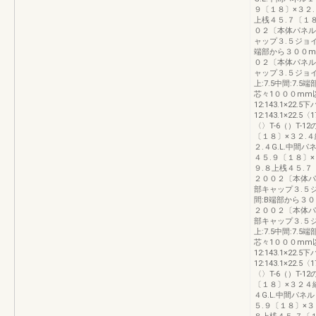
９〔１８〕×３２.
上桟４５.７〔１
０２〔本体パネル
ャップ３.５ジョイ
端部から３００m
０２〔本体パネル
ャップ３.５ジョ
上:7.5中間:7
芯々1０００mm以内下
12:143.1×22.5下
12:143.1×22.
〈〉T-6（）T-1
〔１８〕×３２.４
２.４G.L.中間
４５.９〔１８〕×
９.８上桟４５.７
２００２〔本体パ
部キャップ３.５
間:B端部から３
２００２〔本体パ
部キャップ３.５
上:7.5中間:7
芯々1０００mm以内下
12:143.1×22.5下
12:143.1×22.
〈〉T-6（）T-1
〔１８〕×３２４
４G.L.中間パネ
５.９〔１８〕×３