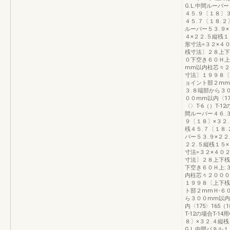
G.L.中間ルーバ
４５.９〔１８〕
４５.７〔１８.２
ルーバー５３.９
４×２２.５縦桟１
形寸法=３２×４
桟寸法〕２８上下
０下空き６０Ｈ上:
mm以内柱芯々２
寸法〕１９９８〔
ョイント部２mmＨ
３.８端部から３
００mm以内〈175
〈〉T-6（）T-12
間ルーバー４６.３
９〔１８〕×３２
桟４５.７〔１８.
バー５３.９×２２
２２.５縦桟１５×
寸法=３２×４０
寸法〕２８上下桟
下空き６０Ｈ上:３
内柱芯々２０００
１９９８〔上下桟
ト部２mmＨ-６０
ら３００mm以内
内〈175〉165（1
T-12の場合T-1
８〕×３２.４縦桟
G.L.中間パネル