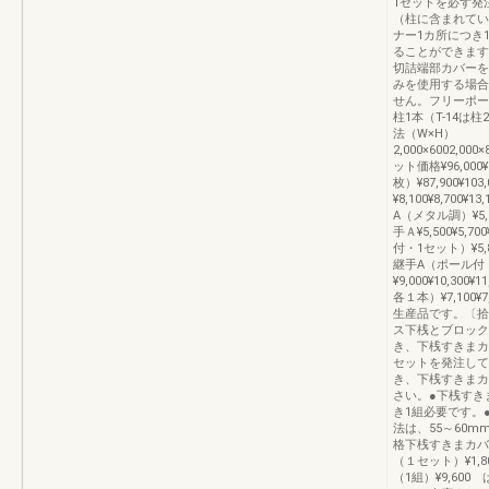
1セットを必ず発
（柱に含まれてい
ナー1カ所につき
ることができます
切詰端部カバーを
みを使用する場合
せん。フリーポー
柱1本（T-14は柱2
法（W×H）
2,000×6002,000×
ット価格¥96,000¥1
枚）¥87,900¥103,
¥8,100¥8,700
A（メタル調）¥5,60
⼿Ａ¥5,500¥5,7
付・1セット）¥5,88
継手A（ポール付
¥9,000¥10,30
各１本）¥7,100¥7,
生産品です。〔拾
ス下桟とブロック
き、下桟すきまカ
セットを発注して
き、下桟すきまカ
さい。●下桟すき
き1組必要です。
法は、55～60
格下桟すきまカバー
（１セット）¥1,
（1組）¥9,6