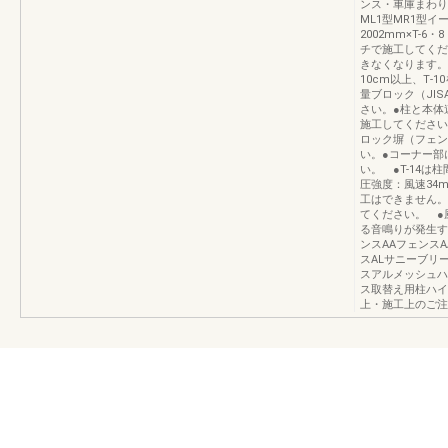
ンス・車庫まわり編（
ML1型MR1型イ
2002mm×T-6
チで施工してくだ
きなくなります。
10cm以上、T‐
量ブロック（JIS
さい。●柱と本体
施工してください
ロック塀（フェン
い。●コーナー部
い。 ●T-14は
圧強度：風速34m
工はできません。
てください。 ●
る音鳴りが発生す
ンスAAフェンス
スALサニーブリ
スアルメッシュハ
ス取替え用柱ハイ
上・施工上のご注意P.