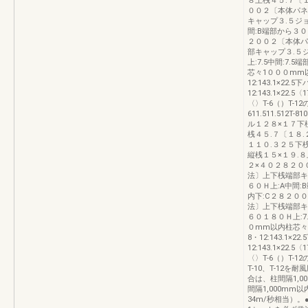
８上桟４５.７〔
００２〔本体パネ
キャップ３.５ジ
間:B端部から３
２００２〔本体パ
部キャップ３.５
上:7.5中間:7
芯々1０００mm以内下
12:143.1×22.5下
12:143.1×22.
〈〉T-6（）T-12
611.511.512T-81
ル１２８×１７下
桟４５.７〔１８.
１１０.３２５下
縦桟１５×１９.８
２×４０２８２０
法〕上下桟端部キ
６０Ｈ上:A中間
内下:C２８２０
法〕上下桟端部キ
６０１８０Ｈ上:7
０mm以内柱芯々1０
8・12:143.1×22
12:143.1×22.
〈〉T-6（）T-1
T-10、T-12
合は、柱間隔1,0
間隔1,000m
34m/秒相当）