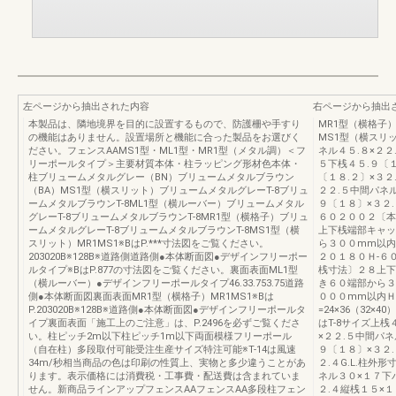
左ページから抽出された内容
右ページから抽出
本製品は、隣地境界を目的に設置するもので、防護柵や手すり
MR1型（横格子
の機能はありません。設置場所と機能に合った製品をお選びく
MS1型（横スリッ
ださい。フェンスAAMS1型・ML1型・MR1型（メタル調）＜フ
ネル４５.８×２２
リーポールタイプ＞主要材質本体・柱ラッピング形材色本体・
５下桟４５.９〔１
柱ブリュームメタルグレー（BN）ブリュームメタルブラウン
〔１８.２〕×３２
（BA）MS1型（横スリット）ブリュームメタルグレーT-8ブリュ
２２.５中間パネル
ームメタルブラウンT-8ML1型（横ルーバー）ブリュームメタル
９〔１８〕×３２.
グレーT-8ブリュームメタルブラウンT-8MR1型（横格子）ブリュ
６０２００２〔本
ームメタルグレーT-8ブリュームメタルブラウンT-8MS1型（横
上下桟端部キャッ
スリット）MR1MS1※BはP.***寸法図をご覧ください。
ら３００mm以内
203020B※128B※道路側道路側●本体断面図●デザインフリーポー
２０１８０Ｈ-６
ルタイプ※BはP.877の寸法図をご覧ください。裏面表面ML1型
桟寸法〕２８上下
（横ルーバー）●デザインフリーポールタイプ46.33.753.75道路
き６０端部から３
側●本体断面図裏面表面MR1型（横格子）MR1MS1※Bは
０００mm以内Ｈ〈
P.203020B※128B※道路側●本体断面図●デザインフリーポールタ
=24×36（32×4
イプ裏面表面「施工上のご注意」は、P.2496を必ずご覧くださ
はT-8サイズ上桟
い。柱ピッチ2m以下柱ピッチ1m以下両面模様フリーポール
×２２.５中間パネ
（自在柱）多段取付可能受注生産サイズ特注可能※T-14は風速
９〔１８〕×３２.
34m/秒相当商品の色は印刷の性質上、実物と多少違うことがあ
２.４G.L.柱外
ります。表示価格には消費税・工事費・配送費は含まれていま
ネル３０×１７下
せん。新商品ラインアップフェンスAAフェンスAA多段柱フェン
２.４縦桟１５×１