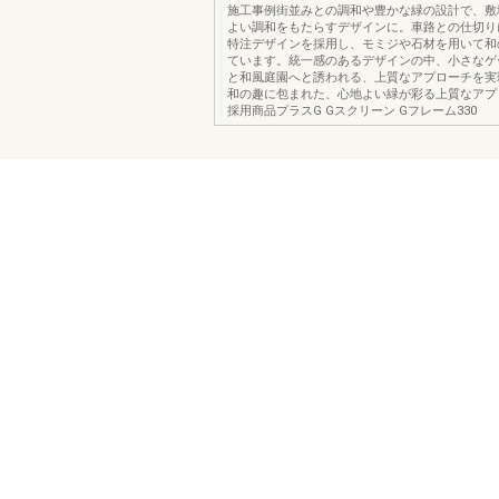
施工事例街並みとの調和や豊かな緑の設計で、敷
よい調和をもたらすデザインに。車路との仕切り
特注デザインを採用し、モミジや石材を用いて和
ています。統一感のあるデザインの中、小さなゲ
と和風庭園へと誘われる、上質なアプローチを実
和の趣に包まれた、心地よい緑が彩る上質なアプ
採用商品プラスG Gスクリーン Gフレーム330