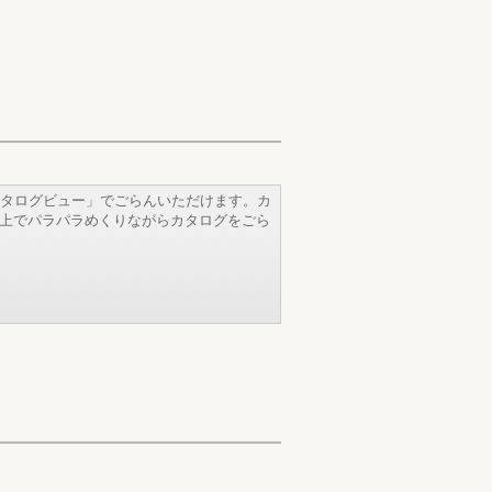
タログビュー」でごらんいただけます。カ
b上でパラパラめくりながらカタログをごら