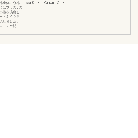
地全体に心地
331©️LIXILL©️LIXILL©️LIXILL
にはプラスGの
の趣を演出し
ートをくぐる
現しました。
ローチ空間。