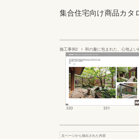
集合住宅向け商品カタログ 33
施工事例2
和の趣に包まれた、心地よい
330
331
左ページから抽出された内容