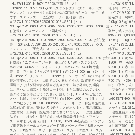
LNU57¥14,300LNU07¥17,900地下箱（2コ入）
LNU73¥19,500LN
LNY02¥17,600LNY02¥17,600《ステンレス》《スチール》《ス
地下箱（2コ入）
テンレス》《スチール》※取外し式の南京錠のキーは、全て共通
LNY12¥19,500LN
です。ステンレス 〈固定式〉ール（図は赤・白）
固定式価 格¥23,200
φ42.7G.L.R100700650250100100SUS304（HL）
9.0kg10.5kg10
□300φ42.7□300G.L.R100700650250200300200230300STK400（焼
LNU11¥23,200LN
付塗装）120ステンレス 〈固定式〉）
取外し式フタなし
φ42.7G.L.R100700650250100100SUS304（HL）
¥36,200¥39,800
□300φ42.7□300G.L.R100650250200200230300STK400（焼付塗
12.6kg14.1kg1
装）120427.L.700304L□300427□300.L.R107002003000STK400
LNU11¥23,200LN
ステンレス 〈固定式〉スチール（図は赤・白）
地下箱（2コ入）
φ42.7G.L.R100700650250100100SUS304（HL）
LNY11¥13,000LN
□300φ42.7□300G.L.R100700650250200300200230300STK40（焼
×650（H）黄75
付塗装）120スペースガード（車止め）U42型・ステンレス
1500（W）×65
φ42.7SUS304ヘアーライン・スチールφ42.7STK400焼付塗
×650（H）赤・白
装 黄、赤・白【サイズ特注可能】●W400〜1,000mm（外々寸
×650（H）赤・白
法10mmピッチ）×H650・800mmイージーオーダー特注サイズ
×650（H）赤
特注可能●ステンレスは錆びにくい素材ですが、設置場所や使用
700（W）×650
環境により錆が発生する場合があります。錆が発生した場合
白）〈取外し式〉
は、速やかに錆落とし洗浄コート剤、または市販のステンレス
（フタ付き・南京錠付
磨き材で錆を落としてください。詳しくは、P.2547をご覧くだ
φ60.5SUS304（H
さい。お願い【サイズ特注可能】●W550〜1,000mm（外々寸法
φ60.5STK400
10mmピッチ）×H650・800mmイージーオーダー特注商品の色
G.L.250□300φ
は印刷の性質上、実物と多少違うことがあります。表示価格に
メッキ）G.L.250□
は消費税・工事費・配送費は含まれていません。 は受注生産
（溶融亜鉛メッキ）
品です。 は受注生産品です。規格価格表門まわり・フェン
スチール（図は7
ス・車庫まわり編（別冊）UL0100_P.8521846新商品ラインアッ
なし・キーなし）
プ衝突防止ポールスペースガードF型スペースガードS型スペー
き）地下箱G.L.R17
スガードR型スペースガードE型スペースガードG型スペースガ
φ60.5SUS304（H
ードオプショナルパーツスペースガードU型スペースガードD型
φ60.5STK400