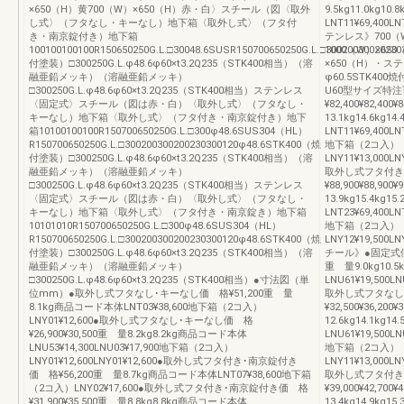
×650（H）黄700（W）×650（H）赤・白〉スチール（図〈取外
9.5kg11.0kg10
し式〉（フタなし・キーなし）地下箱〈取外し式〉（フタ付
LNT11¥69,400LN
き・南京錠付き）地下箱
テンレス》700（W
100100100100R150650250G.L.□30048.6SUSR150700650250G.L.□300200300202
1000（W）×650
付塗装）□300250G.L.φ48.6φ60×t3.2Q235（STK400相当）（溶
×650（H）・ス
融亜鉛メッキ）（溶融亜鉛メッキ）
φ60.5STK4
□300250G.L.φ48.6φ60×t3.2Q235（STK400相当）ステンレス
U60型サイズ特
〈固定式〉スチール（図は赤・白）〈取外し式〉（フタなし・
¥82,400¥82,400
キーなし）地下箱〈取外し式〉（フタ付き・南京錠付き）地下
13.1kg14.6kg1
箱10100100100R150700650250G.L.□300φ48.6SUS304（HL）
LNT11¥69,400LN
R150700650250G.L.□300200300200230300120φ48.6STK400（焼
地下箱（2コ入）
付塗装）□300250G.L.φ48.6φ60×t3.2Q235（STK400相当）（溶
LNY11¥13,000LN
融亜鉛メッキ）（溶融亜鉛メッキ）
取外し式フタ付き
□300250G.L.φ48.6φ60×t3.2Q235（STK400相当）ステンレス
¥88,900¥88,900
〈固定式〉スチール（図は赤・白）〈取外し式〉（フタなし・
13.9kg15.4kg1
キーなし）地下箱〈取外し式〉（フタ付き・南京錠き）地下箱
LNT23¥69,400LN
10101010R150700650250G.L.□300φ48.6SUS304（HL）
地下箱（2コ入）
R150700650250G.L.□300200300200230300120φ48.6STK400（焼
LNY12¥19,500LN
付塗装）□300250G.L.φ48.6φ60×t3.2Q235（STK400相当）（溶
チール》●固定式価 格¥1
融亜鉛メッキ）（溶融亜鉛メッキ）
重 量9.0kg10.5
□300250G.L.φ48.6φ60×t3.2Q235（STK400相当）●寸法図（単
LNU61¥19,500LN
位mm）●取外し式フタなし･キーなし価 格¥51,200重 量
取外し式フタなし
8.1kg商品コード本体LNT03¥38,600地下箱（2コ入）
¥32,500¥36,200
LNY01¥12,600●取外し式フタなし･キーなし価 格
12.6kg14.1kg1
¥26,900¥30,500重 量8.2kg8.2kg商品コード本体
LNU61¥19,500LN
LNU53¥14,300LNU03¥17,900地下箱（2コ入）
地下箱（2コ入）
LNY01¥12,600LNY01¥12,600●取外し式フタ付き･南京錠付き
LNY11¥13,000LN
価 格¥56,200重 量8.7kg商品コード本体LNT07¥38,600地下箱
取外し式フタ付き
（2コ入）LNY02¥17,600●取外し式フタ付き･南京錠付き価 格
¥39,000¥42,700
¥31,900¥35,500重 量8.8kg8.8kg商品コード本体
13.4kg14.9kg1