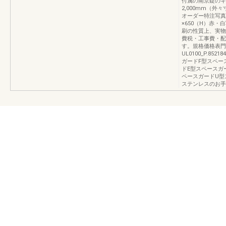
付属の南京錠のキ
2,000mm（外
オーダー特注写真は
×650（H）赤・
刷の性質上、実物
費税・工事費・配
す。規格価格表門
UL0100_P.8
ガードF型スペー
ドE型スペースガ
ペースガードU型
ステンレスのお手入れ