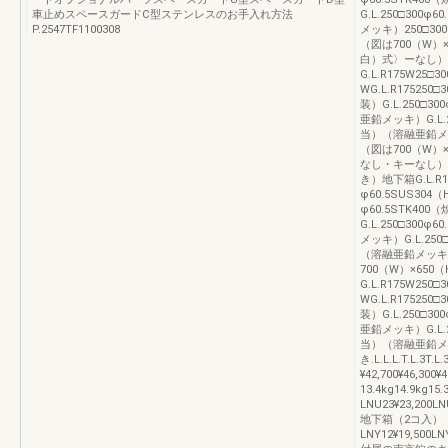
車止めスペースガードC型ステンレスのお手入れ方法
G.L.250□300φ
P.2547TF1100308
メッキ）250□300φ
（図は700（W）×
白）式〉ーなし）
G.L.R175W25□
WG.L.R175250
装）G.L.250□30
亜鉛メッキ）G.L.25
当）（溶融亜鉛メッ
（図は700（W）
なし・キーなし）
き）地下箱G.L.R17
φ60.5SUS304（H
φ60.5STK400
G.L.250□300φ
メッキ）G.L.250□
（溶融亜鉛メッキ）
700（W）×65
G.L.R175W250□
WG.L.R175250
装）G.L.250□30
亜鉛メッキ）G.L.25
当）（溶融亜鉛メッキ
き.L.L.L.T.L
¥42,700¥46,300
13.4kg14.9kg1
LNU23¥23,200LN
地下箱（2コ入）
LNY12¥19,500LN