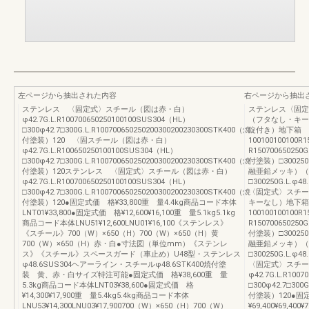
左ページから抽出された内容
右ページから抽出
ステンレス 〈固定式〉スチール（図は赤・白）
ステンレス〈固定
φ42.7G.L.R100700650250100100SUS304（HL）
（フタなし・キー
□300φ42.7□300G.L.R100700650250200300200230300STK400（焼
錠付き）地下箱
付塗装）120 〈固スチール（図は赤・白）
100100100100R
φ42.7G.L.R100650250100100SUS304（HL）
R150700650250G
□300φ42.7□300G.L.R100700650250200300200230300STK400（焼
付塗装）□300250G
付塗装）120ステンレス 〈固定式〉スチール（図は赤・白）
融亜鉛メッキ）（
φ42.7G.L.R100700650250100100SUS304（HL）
□300250G.L.φ
□300φ42.7□300G.L.R100700650250200300200230300STK400（焼
〈固定式〉スチー
付塗装）120●固定式価 格¥33,800重 量4.4kg商品コード本体
キーなし）地下箱
LNT01¥33,800●固定式価 格¥12,600¥16,100重 量5.1kg5.1kg
100100100100R
商品コード本体LNU51¥12,600LNU01¥16,100《ステンレス》
R150700650250G
《スチール》700（W）×650（H）700（W）×650（H）黄
付塗装）□300250G
700（W）×650（H）赤・白●寸法図（単位mm）《ステンレ
融亜鉛メッキ）（
ス》《スチール》スペースガード（車止め）U48型・ステンレス
□300250G.L.φ
φ48.6SUS304ヘアーライン・スチールφ48.6STK400焼付塗
〈固定式〉スチー
装 黄、赤・白サイズ特注可能●固定式価 格¥38,600重 量
φ42.7G.L.R100
5.3kg商品コード本体LNT03¥38,600●固定式価 格
□300φ42.7□300G
¥14,300¥17,900重 量5.4kg5.4kg商品コード本体
付塗装）120●固
LNU53¥14,300LNU03¥17,900700（W）×650（H）700（W）
¥69,400¥69,400