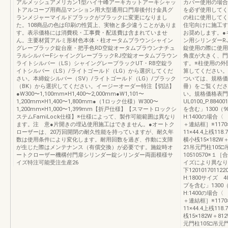
アルメッシュアメリカン1型ハイ千峰アーキカットアーキシャッ
カバー使用の場合
トアルコーブ用商品マンション用大型通用口門扉後付け金具グ
を必ず使用してく
ランメジャーマイルドブラックがブラックに変更になりまし
の柱に使用してく
た。108商品の色は印刷の性質上、実物と多少違うことがありま
住宅向けに施工す
す。表示価格には消費税・工事費・配送費は含まれていませ
お奨めします。●
ん。主要材質アルミ形材色本体・柱オータムブラウンシャイン
ン用シリンダーR
グレーブラック錠台座・把手色RD空錠オータムブラウンナチュ
錠使用の際に使用
ラルシルバーFシャイングレーブラックRJ空錠オータムブラウン
角度が大きく、門
ライトシルバー（LS）シャイングレーブラックUT・RB空錠ラ
す。※柱使用の外
イトシルバー（LS）/ライトゴールド（LG）から選択してくだ
算してください。
さい。本締錠シルバー（SV）/ライトゴールド（LG）/ブラック
ついては、規格価
（BK）から選択してください。イージーオーダー特注【切詰】
冊）をご覧くださ
●W300〜1,100mm×H1,400〜2,000mm●W1,101〜
い。規格価格表門
1,200mm×H1,400〜1,800mm●（1ロック仕様）W300〜
UL0100_P.88
1,200mm×H1,000〜1,399mm【折戸仕様】【スマートロックシ
を含む」1300（90
ステムFamiLock仕様】※仕様によって、製作可能範囲は異なり
H:1400の場合〈
ます。注 意●片開きの埋込使用施工はできません。●オートク
＋連結框］※1170
ローザーは、20万回開閉の耐久性能を持っていますが、耐久年
11×44.4上桟118.
数は使用条件により変化します。耐用回数を過ぎ、作動に支障
横小桟15×182W＋8
が生じた際はメンテナンス（有償交換）が必要です。施錠時オ
21吊元門柱105□
ートクローザー機構付門扉シリンダー錠シリンダー両面模様サ
10510570※
イズ特注可能受注生産26
イズにより異なり
下12010170112
H:1800サイズ 4
プを含む」1300（9
H:1400の場合〈
＋連結框］※1170
11×44.4上桟118
桟15×182W＋812
元門柱105□吊元門