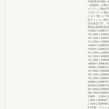
中桟28×30.8
（収納時）の飛び
インアップ開き門
プログコート開き
リカン1型ハイ千
品マンション用大
注生産品です。1
用埋込使用柱使用08-14
14900×1,400¥317
141,000×1,400¥32
141,100×1,400¥33
141,200×1,400¥35
16800×1,600¥309
16900×1,600¥323
161,000×1,600¥33
161,100×1,600¥35
161,200×1,600¥36
18800×1,800¥336
18900×1,800¥351
181,000×1,800¥36
181,100×1,800¥38
181,200×1,800¥39
20800×2,000¥357
20900×2,000¥374
201,000×2,000¥39
201,100×2,000¥
16800・1,200×1,
1,200×1,800¥367
1,100×2,000¥
RJ空錠・プッシュプ