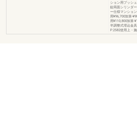
ション用プッシュプル
錠両面シリンダー仕様
ー仕様マンション
用¥96,700加算
用¥110,800加算
半調整式埋込金具使用
P.2582使用上・施