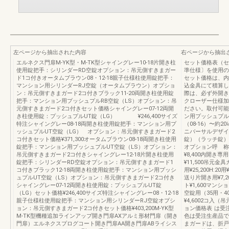
左ページから抽出された内容
右ページから抽出
エルネクス門扉M-YK型・M-TK型シャイングレー10-18片開き柱
セット価格表（セ
使用錠把手：シリンダーRD空錠オプション：吊元側すきまガー
準仕様〕を使用の
ド1コ付きオータムブラウン08・12-18親子仕様柱使用錠把手：
セット価格は、内
マンション用シリンダーRJ空錠（オータムブラウン）オプショ
込金具にて積算し
ン：吊元側すきまガード2コ付きブラック11-20両開き柱使用錠
際は、必ず外開き
把手：マンション用プッシュプルRB空錠（LS）オプション：吊
クローザー仕様加
元側すきまガード2コ付きセット価格シャイングレー07-12両開
ださい。取付可能
き柱使用錠：プッシュプルUT錠（LG） ¥246,400サイズ
ン用プッシュプル
特注シャイングレー08-18両開き柱使用錠把手：マンション用プ
（08-16）〜約2
ッシュプルUT空錠（LG） オプション：吊元側すきまガード2
ニバーサルデザイ
コ付きセット価格¥371,300オータムブラウン08-18両開き柱使用
錠）（ラッチ錠）
錠把手：マンション用プッシュプルUT空錠（LS）オプション：
オプション呼 称
吊元側すきまガード2コ付きシャイングレー12-18片開き柱使用
¥8,400内開き専用P.
錠把手：シリンダーRD空錠オプション：吊元側すきまガード1
¥11,500吊元金具カ
コ付きブラック12-18両開き柱使用錠把手：マンション用プッシ
用¥25,200H:2
ュプルUT空錠（LS）オプション：吊元側すきまガード2コ付き
送り片開き用¥7,2
シャイングレー07-12両開き柱使用錠：プッシュプルUT錠
ト¥1,600マン
（LG）セット価格¥246,400サイズ特注シャイングレー08・12-18
空錠用（35用・4
親子仕様柱使用錠把手：マンション用シリンダーRJ空錠オプシ
¥4,6002コ入（
ョン：吊元側すきまガード2コ付きセット価格¥403,200M-YK型
ョン価格表 は受
M-TK型機種追加ラインアップ開き門扉AXアルミ形材門扉（開き
色は受注生産品で
門扉）エルネクスプログコート開き門扉AA開き門扉ABライシス
まガードは、折戸