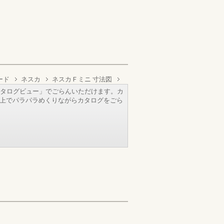
ード
ネスカ
ネスカ F ミニ 寸法図
タログビュー」でごらんいただけます。カ
b上でパラパラめくりながらカタログをごら