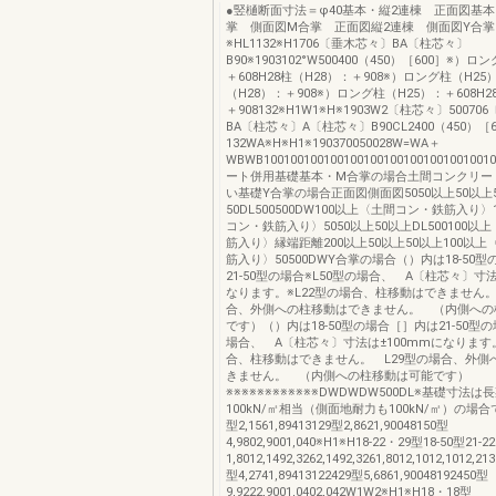
●竪樋断面寸法＝φ40基本・縦2連棟 正面図基本
掌 側面図M合掌 正面図縦2連棟 側面図Y合
※HL1132※H1706〔垂木芯々〕BA〔柱芯々〕
B90※1903102°W500400（450）［600］※）
＋608H28柱（H28）：＋908※）ロング柱（H25）
（H28）：＋908※）ロング柱（H25）：＋608H2
＋908132※H1W1※H※1903W2〔柱芯々〕5007
BA〔柱芯々〕A〔柱芯々〕B90CL2400（450）［6
132WA※H※H1※190370050028W=WA＋
WBWB1001001001001001001001001001001
ート併用基礎基本・M合掌の場合土間コンクリー
い基礎Y合掌の場合正面図側面図5050以上50以上5
50DL500500DW100以上〈土間コン・鉄筋入り
コン・鉄筋入り〉5050以上50以上DL500100
筋入り〉縁端距離200以上50以上50以上100以
筋入り〉50500DWY合掌の場合（）内は18-50
21-50型の場合※L50型の場合、 A〔柱芯々〕寸法
なります。※L22型の場合、柱移動はできません。
合、外側への柱移動はできません。 （内側への
です）（）内は18-50型の場合［］内は21-50型の
場合、 A〔柱芯々〕寸法は±100mmになります。
合、柱移動はできません。 L29型の場合、外側
きません。 （内側への柱移動は可能です）
※※※※※※※※※※※※DWDWDW500DL※基礎寸法
100kN/㎡相当（側面地耐力も100kN/㎡）の場合で
型2,1561,89413129型2,8621,90048150型
4,9802,9001,040※H1※H18-22・29型18-50型21-
1,8012,1492,3262,1492,3261,8012,1012,1012,2
型4,2741,89413122429型5,6861,90048192450型
9,9222,9001,0402,042W1W2※H1※H18・18型