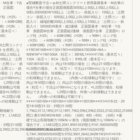
・M合掌・Y合
●竪樋断面寸法＝φ40土間コンクリート併用基礎基本・M合掌の
掌 正面図
場合Y合掌の場合正面図側面図5050以上50以上50以上50以上
50DL500500DW100以上〈土間コン・鉄筋入り〉100以上〈土間
ロング柱（H25）：
コン・鉄筋入り〉5050以上50以上DL500100以上〈土間コン・鉄
：＋608H28柱
筋入り〉縁端距離200以上50以上50以上100以上〈土間コン・鉄
8柱（H28）：
筋入り〉50500DW基本・縦2連棟 正面図基本・M合掌・Y合
06〔垂木芯々〕
掌 側面図M合掌 正面図縦2連棟 側面図Y合掌 正面図※）ロ
00］
ング柱（H25）：＋608H28柱（H28）：＋908※）ロング柱
（H25）：＋608H28柱（H28）：＋908※）ロング柱（H25）：
00100土間コンクリ
＋608H28柱（H28）：＋908132500※H1※HW2〔柱芯々〕
トを併用しな
※1901W1WB※H1132※1901※H500WA70030W=WA＋
0以上50以上
WBW94°※1901500A〔柱芯々〕BB90L1※H※H1706（垂木芯々）
〉100以上〈土間
132A〔柱芯々〕BCA〔柱芯々〕B90L2E（垂木芯々）
以上〈土間コン・鉄
100100100100（）内は18-50型の場合［］内は21-50型の場合
上〈土間コン・鉄
※L50型の場合、 A〔柱芯々〕寸法は±100mmになります。
型の場合［］内は
※L22型の場合、柱移動はできません。 L29型の場合、外側へ
は±100mmに
の柱移動はできません。 （内側への柱移動は可能です）（）
 L29型の場
内は18-50型の場合［］内は21-50型の場合※L50型の場合、
柱移動は可能
A〔柱芯々〕寸法は±100mmになります。※L22型の場合、柱移
場合※L50型の
動はできません。 L29型の場合、外側への柱移動はできませ
※L22型の場
ん。 （内側への柱移動は可能です）
への柱移動はで
※※※※100100※※100100※※100100※※100100※※※H1※H18-22・29
型18-50型21-22・29型21-50型
は長期地耐力
1,7962,0112,1892,0112,1891,7962,0962,0962,0322,2102,0322,210400450
す。L1AB22
間口-奥行WDWDW400（450）［600］400（450）［600］※基
礎寸法は長期地耐力100kN/㎡相当（側面地耐力も100kN/㎡）の
22・29型21-50型
場合です。L1AB22型2,2041,89415529型2,9101,90050550型
132,3902,2132,390400450400400L2ABC22
5,0282,9001,064L2ABC22型4,3221,89415522429型
5,7341,90050592450型9,9702,9001,0642,042W1W2※H1※H18・
18型3,6073,4752,0112,19218・21型3,9073,7752,0112,19221・