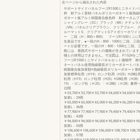
左ページから抽出された内容
サポートサイドパネルフーゴR1500ミニサイド
枠 材アルミ形材パネルポリカーボネート板熱線
ボネート板アルミ樹脂複合板色枠 材オータムブ
シャイングレー（SC）ブラック（BK）ナチュラ
（VN）パネルクリアブラウン、クリアブルー、
ルーマットS、クリアマットSアイボリーホワイ
ー 二段（H：800＋800） フーゴR1500ミニ
生産品です。●一段のH：800・1000と二段、三
ートが必要です。一段のH：800・1000と二段
格には、着脱式サポートの価格が含まれています
樋との併用はできません。寸法図は、P.1524を
フーゴR1500ミニサイドパネルセット価格呼 
ネートパネル使用熱線吸収ポリカーボネートパネ
樹脂複合板加算額※熱線吸収ポリカーボネート屋
加算標準柱用（H19）ロング柱用（H25）H28柱
柱用（H19）ロング柱用（H25）H28柱用（H28
19）・ロング柱（Ｈ25）・Ｈ28柱（Ｈ28）兼用一
22用
￥53,700￥53,700￥53,700￥54,600￥54,600￥54
加算L：29用
￥65,000￥65,000￥65,000￥66,200￥66,200￥66
加算L：36用
￥77,900￥77,900￥77,900￥79,400￥79,400￥79
加算L：43用
￥94,000￥94,000￥94,000￥95,800￥95,800￥95
加算L：50用
￥106,600￥106,600￥106,600￥108,700￥108,70
加算L：57用
￥119,000￥119,000￥119,000￥121,400￥121,40