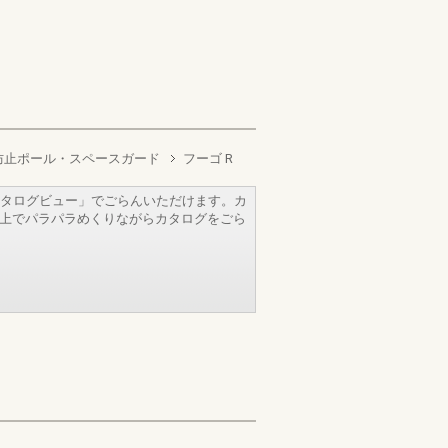
防止ポール・スペースガード
フーゴ R
タログビュー」でごらんいただけます。カ
b上でパラパラめくりながらカタログをごら