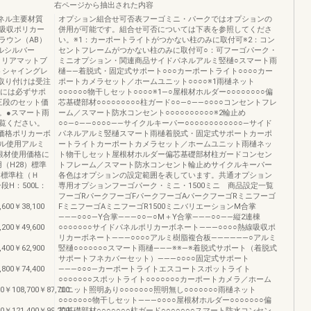
右ページから抽出された内容
パネル主要材質
オプション組合せ可否表フーゴミニ・パークではオプションの
吸収ポリカー
併用が可能です。組合せ可否については下表を参照してくださ
ラウン（AB）
い。※1：カーポートライトがつかない柱のみに取付可※2：コン
ルシルバー
セントフレームがつかない柱のみに取付可○：可フーゴパーク・
クリアマットブ
ミニオプション・関連商品サイドパネルアルミ竪樋○スマート雨
トシャイングレ
樋――着脱式・固定式サポート○○○カーポートライト○○○○カー
に取り付けは受注
ポートカメラセット／ホームユニット○○○○※1雨樋ネット
段には必ずサポ
○○○○○○物干しセット○○○○※1―○屋根材ホルダー○○○○○○○○偏
、三段のセット価
芯基礎部材○○○○○○○○○柱ガード○○―○――○○○○コンセントフレ
。●スマート雨
ーム／スマート防水コンセント○○○○○○○○○○※2輪止め
ご覧ください。
○○―○――○○○○――サイクルキーパー○○○○○○○○○○○○―サイド
称価格ポリカーボ
パネルアルミ竪樋スマート雨樋着脱式・固定式サポートカーポ
ル使用アルミ
ートライトカーポートカメラセット／ホームユニット雨樋ネッ
根材使用価格に
ト物干しセット屋根材ホルダー偏芯基礎部材柱ガードコンセン
用（H28）標準
トフレーム／スマート防水コンセント輪止めサイクルキーパー
）標準柱（Ｈ
各色はオプションの設定範囲を表しています。共通オプション
段H：500L：
専用オプションフーゴパーク・ミニ・1500ミニ 商品設定一覧
フーゴRパークフーゴFパークフーゴAパークフーゴRミニフーゴ
,600￥38,100
FミニフーゴAミニフーゴR1500ミニバリエーションM合掌
―――○○○―Y合掌―――○○―○M＋Y合掌―――○○――縦2連棟
,200￥49,600
○○○○○○○サイドパネルポリカーボネート―――○○○○熱線吸収ポ
リカーボネート―――○○○○アルミ樹脂複合板――――――○アルミ
,400￥62,900
竪樋○○○○○○○スマート雨樋―――※※―※着脱式サポート（着脱式
サポートフネカバーセット）―――○○○○固定式サポート
,800￥74,400
―――○○○―カーポートライトエスコートスポットライト
○○○○○○○スポットライト○○○○○○○カーポートカメラ／ホーム
0￥108,700￥87,700
ユニット照明あり○○○○○○○照明無し○○○○○○○雨樋ネット
○○○○○○○物干しセット―――○○○○屋根材ホルダー○○○○○○○偏
0￥121,400￥99,200
芯基礎部材○○○○○○○柱ガード○○○○○○○スマート防水コンセン