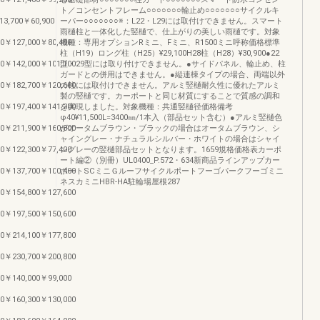
ト／コンセントフレーム○○○○○○○輪止め○○○○○○○サイクルキ
13,700￥60,900
ーパー○○○○○○○※：L22・L29には取付けできません。スマート
雨樋柱と一体化した竪樋で、仕上がりの美しい雨樋です。対象
0￥127,000￥80,400
機種：専用オプションRミニ、Fミニ、R1500ミニ呼称価格標準
柱（H19）ロング柱（H25）¥29,100H28柱（H28）¥30,900●22
0￥142,000￥101,100
型・29型には取り付けできません。●サイドパネル、輪止め、柱
ガードとの併用はできません。●縦連棟タイプの場合、両端以外
0￥182,700￥120,600
の柱には取付けできません。アルミ竪樋耐久性に優れたアルミ
製の竪樋です。カーポートと同じ材質にすることで質感の調和
0￥197,400￥141,300
を実現しました。対象機種：共通竪樋径価格備考
φ40¥11,500L=3400㎜/1本入（部品セット含む）●アルミ竪樋色
0￥211,900￥160,800
がオータムブラウン・ブラックの場合はオータムブラウン、シ
ャイングレー・ナチュラルシルバー・ホワイトの場合はシャイ
0￥122,300￥77,400
ングレーの竪樋部品セットとなります。1659規格価格表カーポ
ート編②（別冊）UL0400_P.572・634新商品ラインアップカー
0￥137,700￥100,400
ポートSCミニＧルーフサイクルポートフーゴパークフーゴミニ
ネスカミニHBR-HA駐輪場屋根287
0￥154,800￥127,600
0￥197,500￥150,600
0￥214,100￥177,800
0￥230,700￥200,800
0￥140,000￥99,000
0￥160,300￥130,000