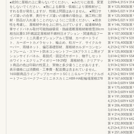
●絶対に屋根の上に乗らないでください。 ●みだりに改造、変更
2,099×4,315￥31
をしないでください。 ●熱による膨張・収縮により屋根材がこ
算￥125,800加算￥
すれる音が発生しますが、性能上問題はありません。 ●間口サ
1,800×5,021￥31
イズ違いの合掌、奥行サイズ違いの連棟の場合は、施工時に部
算￥125,000加算
材・部品が入れ違うことのないようにご注意ください。 ●排水
2,099×5,021￥33
性を考慮し、屋根材中央を上に持ち上げています。縦連棟M合
算￥146,700加算
掌サイドパネル取付可能熱線吸収・熱線遮断屋根材耐積雪20cm
3,614×2,197￥51
相当比重0.3不燃認定屋根材不燃特注オプション・関連商品フー
算￥107,000加算￥
ゴパーク・ミニ共通オプションアルミ竪樋、カーポートライ
3,913×2,197￥53
ト、カーポートカメラセット、輪止め、柱ガード、サイクルキ
算￥116,400加算￥
ーパー、雨樋ネット、偏芯基礎部材、屋根材ホルダーコンセン
4,212×2,197￥55
トフレーム・スマート防水コンセントフーゴAプラスミニ用オプ
算￥125,800加算￥
ションサイドパネル、着脱式・固定式サポート、物干しセット
3,614×2,903￥55
ホワイト＋エクリュアイボリー18-29型 屋根材色：クリアマッ
算￥143,000加算￥
ト商品の色は印刷の性質上、実物と多少違うことがあります。
3,913×2,903￥57
表示価格には消費税・工事費・配送費は含まれていません。
算￥155,300加算￥
1650新商品ラインアップカーポートSCミニＧルーフサイクルポ
4,212×2,903￥59
ートフーゴパークフーゴミニネスカミニHBR-HA駐輪場屋根278
算￥167,600加算￥
3,614×3,609￥58
算￥175,600加算￥
3,913×3,609￥60
算￥191,000加算￥
4,212×3,609￥62
算￥206,400加算￥
3,614×4,315￥62
算￥214,000加算￥
3,913×4,315￥64
算￥232,800加算￥
4,212×4,315￥66
算￥251,600加算￥