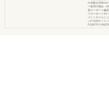
の全幅を600m
ー使用の場合（4
表カーポート編②（別
プカーポートSC
ゴミニネスカミニH
ンP.1659サイド
P.2507TF1100279