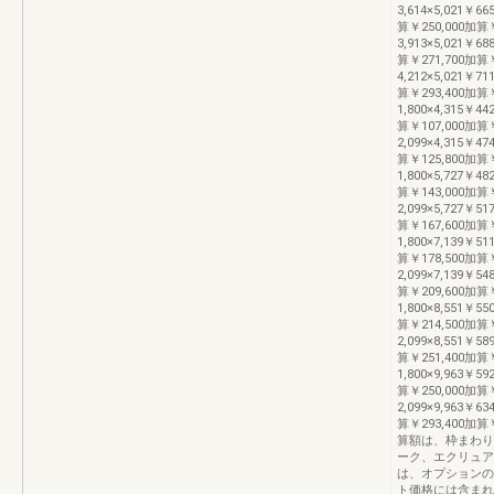
3,614×5,021￥66
算￥250,000加算￥
3,913×5,021￥68
算￥271,700加算￥
4,212×5,021￥71
算￥293,400加算
1,800×4,315￥44
算￥107,000加算
2,099×4,315￥47
算￥125,800加算￥
1,800×5,727￥48
算￥143,000加算
2,099×5,727￥51
算￥167,600加算￥
1,800×7,139￥51
算￥178,500加算
2,099×7,139￥54
算￥209,600加算￥
1,800×8,551￥55
算￥214,500加算
2,099×8,551￥58
算￥251,400加算￥
1,800×9,963￥59
算￥250,000加算
2,099×9,963￥63
算￥293,400加
算額は、枠まわり
ーク、エクリュア
は、オプションの
ト価格には含まれ