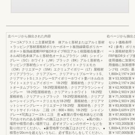
左ページから抽出された内容
右ページから抽出
フーゴAプラスミニ主要材質本 体アルミ形材またはアルミ形材
セット価格表呼 
＋ラッピング形材屋根材ポリカーボネート板熱線吸収ポリカー
※2（参考）ポリ
ボネート板熱線遮断FRP板DRタイプ特注アルミ樹脂複合板妻パ
ート屋根材使用ラ
ネルAES色本体アルミ形材色オータムブラウン（AB）シャイン
FRP板DRタイ
グレー（SC）ホワイト（JW）ブラック（BK）アルミ形材色＋
使用価格に加算H2
ラッピング形材色シャイングレー＋ホワイト＋クリエモカ
用価格に加算標準
（CM）クリエダーク（SM）エクリュアイボリー（LT）屋根材
ング柱（H25）基 
クリアブラウン、クリアブルー、クリアマットブルーマットS、
1,800×2,197￥24
クリアマットSミストグレーSアイボリーホワイト妻パネル白ホ
算￥53,500加算￥
ワイト＋エクリュアイボリー 18-29型 屋根材色：クリアマッ
2,099×2,197￥26
トオータムブラウン 18-29型屋根材色：クリアブラウンシャイ
算￥62,900加算￥4
ングレー 18-29型屋根材色：クリアマットホワイト 18-29型
1,800×2,903￥26
屋根材色：クリアマットブラック 18-29型屋根材色：クリアブ
算￥71,500加算￥
ルーシャイングレー＋クリエモカ18-29型 屋根材色：クリアマ
2,099×2,903￥28
ットシャイングレー＋クリエダーク18-29型 屋根材色：クリア
算￥83,800加算￥4
マットサイドパネル 二段（H：800＋800）18-29型 シャイン
1,800×3,609￥27
グレー※写真はフーゴAミニ注 意 ●家屋の雪や植木鉢などの落
算￥87,800加算￥
下のおそれのある場所への施工はさけてください。 ●風の強い
2,099×3,609￥29
場所や積雪の多い場所では、必ずオプションのサポートなどを
算￥103,200加算￥
取り付けてください。 ●豪雪地帯での施工はさけてください。 ●
1,800×4,315￥29
積雪が20cmを超えないうちに、必ず雪おろしをしてください。
算￥107,000加算