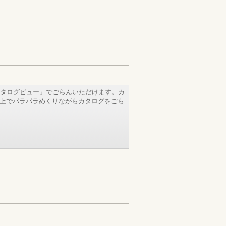
タログビュー」でごらんいただけます。カ
b上でパラパラめくりながらカタログをごら