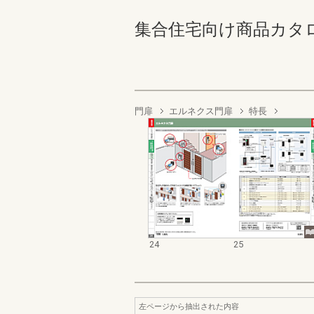
集合住宅向け商品カタログ 2
門扉
エルネクス門扉
特長
24
25
左ページから抽出された内容