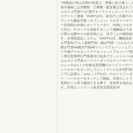
106商品の色は印刷の性質上、実物と多少違うこ
表示価格には消費税・工事費・配送費は含まれて
ルネクス門扉1つの電子キーでメインエントラン
スマートに通過「WAYPLUS」各住戸と共通の
ランスも解錠可能（オプション）マルチリーダー
ー共用部の外側にカードリーダー、内側にマルチ
り付け、ICカードを登録することで施解錠がで
が変わる際やカギ紛失時には、住戸ごとの個別抹
す。共用部認証システム「WAYPLUS」機種追
き門扉AXアルミ形材門扉︵開き門扉︶エルネク
開き門扉AA開き門扉ABライシスアルメッシュア
イ千峰アーキカットアーキシャットアルコーブ用
ン用大型通用口門扉後付け金具グランメジャーed
エルネクス門扉カードリーダーマルチリーダーア
ジェーロαカメラ付集合玄関機のカードリーダー
シールキーをタッチしてエントランスの共用門扉
ドアに設置の「edロックPLUS」のカードリー
ー・シールキーをタッチして解錠。共用エントラ
玄関の二ヵ所で確認できる事で、安全性を高める
す。共用エントランス各居室玄関居室24