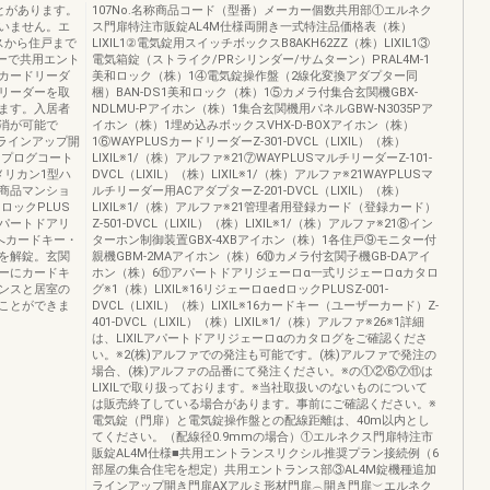
とがあります。
107No.名称商品コード（型番）メーカー個数共用部①エルネク
いません。エ
ス門扉特注市販錠AL4M仕様両開き一式特注品価格表（株）
スから住戸まで
LIXIL1②電気錠用スイッチボックスB8AKH62ZZ（株）LIXIL1③
キーで共用エント
電気箱錠（ストライク/PRシリンダー/サムターン）PRAL4M-1
カードリーダ
美和ロック（株）1④電気錠操作盤（2線化変換アダプター同
リーダーを取
梱）BAN-DS1美和ロック（株）1⑤カメラ付集合玄関機GBX-
きます。入居者
NDLMU-Pアイホン（株）1集合玄関機用パネルGBW-N3035Pア
消が可能で
イホン（株）1埋め込みボックスVHX-D-BOXアイホン（株）
加ラインアップ開
1⑥WAYPLUSカードリーダーZ-301-DVCL（LIXIL）（株）
スプログコート
LIXIL※1/（株）アルファ※21⑦WAYPLUSマルチリーダーZ-101-
メリカン1型ハ
DVCL（LIXIL）（株）LIXIL※1/（株）アルファ※21WAYPLUSマ
商品マンショ
ルチリーダー用ACアダプターZ-201-DVCL（LIXIL）（株）
ロックPLUS
LIXIL※1/（株）アルファ※21管理者用登録カード（登録カード）
パートドアリ
Z-501-DVCL（LIXIL）（株）LIXIL※1/（株）アルファ※21⑧イン
へカードキー・
ターホン制御装置GBX-4XBアイホン（株）1各住戸⑨モニター付
を解錠。玄関
親機GBM-2MAアイホン（株）6⑩カメラ付玄関子機GB-DAアイ
ダーにカードキ
ホン（株）6⑪アパートドアリジェーロα一式リジェーロαカタロ
ンスと居室の
グ※1（株）LIXIL※16リジェーロαedロックPLUSZ-001-
ことができま
DVCL（LIXIL）（株）LIXIL※16カードキー（ユーザーカード）Z-
401-DVCL（LIXIL）（株）LIXIL※1/（株）アルファ※26※1詳細
は、LIXILアパートドアリジェーロαのカタログをご確認くださ
い。※2(株)アルファでの発注も可能です。(株)アルファで発注の
場合、(株)アルファの品番にて発注ください。※の①②⑥⑦⑪は
LIXILで取り扱っております。※当社取扱いのないものについて
は販売終了している場合があります。事前にご確認ください。※
電気錠（門扉）と電気錠操作盤との配線距離は、40m以内とし
てください。（配線径0.9mmの場合）①エルネクス門扉特注市
販錠AL4M仕様■共用エントランスリクシル推奨プラン接続例（6
部屋の集合住宅を想定）共用エントランス部③AL4M錠機種追加
ラインアップ開き門扉AXアルミ形材門扉︵開き門扉︶エルネク