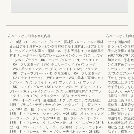
左ページから抽出された内容
右ページから抽出
28-18型 柱・フレーム：ブラック主要材質フレームアルミ形材
セット価格表呼 
またはアルミ形材+ラッピング形材柱アルミ形材またはアルミ形
みラッピング形材
材+ラッピング形材垂木・雨樋アルミ形材天井材エリオ鋼板屋根
天井材仕様加算額H2
材ポリカーボネート板色フレームシャイングレー（SC）ホワイ
¥607,400¥679,400
ト（JW）ブラック（BK）ディープグレー（FN）クリエモカ
加算アルミ形材色
（RA）クリエダーク（SA）チェリーウッド（WP）オーク
ング形材色ディー
（WQ）柱シャイングレー（SC）ホワイト（JW）ブラック
リーウッド・オー
（BK）ディープグレー（FN）クリエモカ（RA）クリエダーク
30°スクエアシ
（SA）チェリーウッド（WP）オーク（WQ）垂木・雨樋シャイ
下のおそれのある
ングレー（SC）ホワイト（JW）ブラック（BK）ブラック
での施工はさけて
（BK）シャイングレー（SC）シャイングレー（SC）シャイン
必ず雪おろしをし
グレー（SC）シャイングレー（SC）天井材屋根材クリアマッ
ください。 ●み
トクリエモカ（RA）クリエダーク（SA）チェリーウッド
る膨張・収縮によ
（WP）オーク（WQ）受注生産LEDプラスGについての詳細は、
上問題はありませ
別冊「プラスG・デザイナーズパーツカタログ」をご覧くださ
礎位置に水道管な
い。28-18型 柱：シャイングレー フレーム：クリエダーク28-
に確認してくださ
18型 柱・フレーム：シャイングレー28-18型 柱：シャイング
に影が現れます。
レーフレーム：クリエモカ28-18型 柱・フレーム：オーク28-
や波打ち、気温変
18型 柱・フレーム：クリエダーク天井材：クリエダーク28-18
材の鋼板は錆びに
型 柱・フレーム：チェリーウッド天井材：チェリーウッド28-
用状況により錆び
18型 柱・フレーム：ディープグレー天井材：オーク28-18型
品です。構造上、