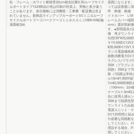
柱・フレーム：ホワイト耐積雪20cm相当比重0.3Gルーフサイク
原因になります。
ルポートタイプ1624商品の色は印刷の性質上、実物と多少違う
っては設置後に清
ことがあります。表示価格には消費税・工事費・配送費は含ま
呼 称価 格備 
れていません。新商品ラインアップカーポートSCミニＧルーフ
イドカバー L18￥
サイクルポートフーゴパークフーゴミニネスカミニHBR-HA駐輪
レームカバー端部
場屋根266
mm）選択部材価格
す。●照明器具の
備 考ダウンライトDL
G2型30°¥25,
￥19,500DC1
¥28,000DC12
ランス電源価格表
路数消費電力DC
ラグレス/プラグ付
35W（プラグレス
回路）35Wまで7
路（1回路は常時
ル10m¥7,800
1m¥2,000両側
（100mm）2分岐
ケーブル1.3m¥
合に使用人感センサ
35Wまで段調光型
ウンライトのみ組み
電源ユニット・ケ
DC12V照明と
や必要な回路数を
してください。※
埋設する場合、P
用してください。