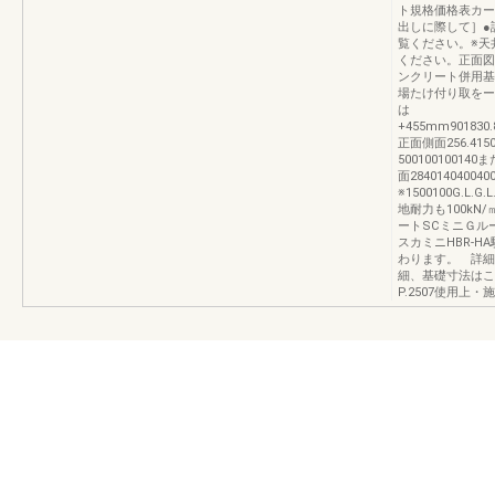
ト規格価格表カーポー
出しに際して］●
覧ください。※天
ください。正面図
ンクリート併用基
場たけ付り取をー
は
+455mm901830.8
正面側面256.415
50010010014
面284014040040
※1500100G.L
地耐力も100k
ートSCミニＧル
スカミニHBR-
わります。 詳細
細、基礎寸法はこ
P.2507使用上・施