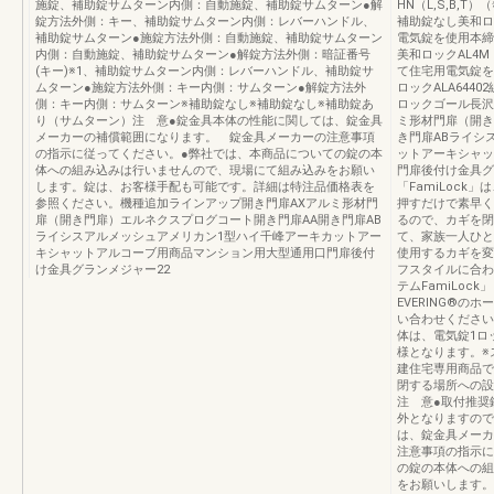
施錠、補助錠サムターン内側：自動施錠、補助錠サムターン●解
HN（L,S,B,T
錠方法外側：キー、補助錠サムターン内側：レバーハンドル、
補助錠なし美和ロッ
補助錠サムターン●施錠方法外側：自動施錠、補助錠サムターン
電気錠を使用本締
内側：自動施錠、補助錠サムターン●解錠方法外側：暗証番号
美和ロックAL4M（
(キー)※1、補助錠サムターン内側：レバーハンドル、補助錠サ
て住宅用電気錠を
ムターン●施錠方法外側：キー内側：サムターン●解錠方法外
ロックALA644
側：キー内側：サムターン※補助錠なし※補助錠なし※補助錠あ
ロックゴール長沢
り（サムターン）注 意●錠金具本体の性能に関しては、錠金具
ミ形材門扉（開き
メーカーの補償範囲になります。 錠金具メーカーの注意事項
き門扉ABライシ
の指示に従ってください。●弊社では、本商品についての錠の本
ットアーキシャッ
体への組み込みは行いませんので、現場にて組み込みをお願い
門扉後付け金具グ
します。錠は、お客様手配も可能です。詳細は特注品価格表を
「FamiLoc
参照ください。機種追加ラインアップ開き門扉AXアルミ形材門
押すだけで素早く
扉（開き門扉）エルネクスプログコート開き門扉AA開き門扉AB
るので、カギを閉
ライシスアルメッシュアメリカン1型ハイ千峰アーキカットアー
て、家族一人ひと
キシャットアルコーブ用商品マンション用大型通用口門扉後付
使用するカギを変
け金具グランメジャー22
フスタイルに合わ
テムFamiLoc
EVERING®の
い合わせください
体は、電気錠1ロ
様となります。※
建住宅専用商品で
閉する場所への設
注 意●取付推奨
外となりますので
は、錠金具メーカ
注意事項の指示に
の錠の本体への組
をお願いします。