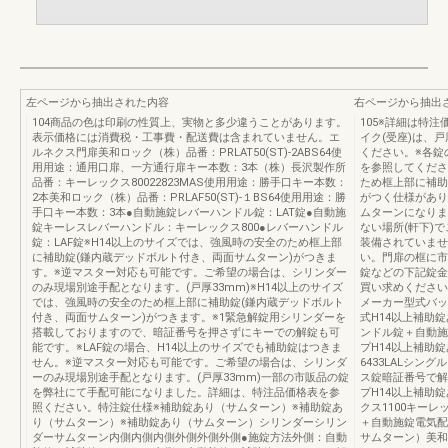
左ページから抽出された内容
右ページから抽出
104商品の色は印刷の性質上、実物と多少違うことがあります。
105※詳細は特
表示価格には消費税・工事費・配送費は含まれていません。エ
イク(受座)は、
ルネクス門扉美和ロック（株）品番：PRLAT50(ST)-2ABS64使
ください。※各錠
用用途：通用口扉、一方通行扉キー本数：3本（株）長沢製作所
を参照してくださ
品番：キーレックス80022823MAS使用用途：勝手口キー本数：
ため框上部に補助
2本美和ロック（株）品番：PRLAF50(ST)-１BS64使用用途：勝
がつく仕様があり
手口キー本数：3本●自動施錠レバーハンドル錠：LAT錠●自動施
ムターンになりま
錠キーレスレバーハンドル：キーレックス800●レバーハンドル
ない場所(軒下)
錠：LAF錠※H14以上のサイズでは、強風時の安全のため框上部
装備されていませ
に補助錠(鎌内蔵デッドボルト付き、両面サムターン)がつきま
い。門扉の框に市
す。※逆マスター対応も可能です。ご希望の場合は、シリンダー
錠などの下記錠金
のみ現場別途手配となります。(戸厚33mm)※H14以上のサイズ
買い求めください
では、強風時の安全のため框上部に補助錠(鎌内蔵デッドボルト
メーカー型式バッ
付き、両面サムターン)がつきます。※1緊急解錠用シリンダーを
式H14以上補助錠
搭載しておりますので、暗証番号を押さずにキーでの解錠も可
ンドル錠＋自動施
能です。※LAF錠の場合、H14以上のサイズでも補助錠はつきま
プH14以上補助
せん。※逆マスター対応も可能です。ご希望の場合は、シリンダ
6433LALシングル
ーのみ現場別途手配となります。(戸厚33mm)一部の市販品の錠
ス錠暗証番号で解
を弊社にて手配可能になりました。詳細は、特注品価格表を参
プH14以上補助錠
照ください。特注錠仕様※補助錠あり（サムターン）※補助錠あ
クス1100キーレッ
り（サムターン）※補助錠あり（サムターン）シリンダーシリン
＋自動施錠電気配
ダーサムターン内側内側内側外側外側外側●施錠方法外側：自動
サムターン）美和ロ