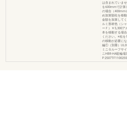
は含まれていませ
を600mmで計
の場合（400mm
め加算額柱を移動
金額を加算してく
ルミ形材色（シャ
ーＦ）￥5,300
本を移動する場合
ください。※柱を
の移動が必要にな
編①（別冊）UL0
ミニＧルーフサイ
ニHBR-HA駐輪
P.2507TF1100255