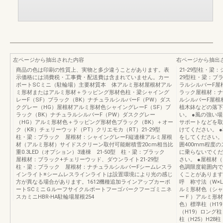
左ページから抽出された内容
右ページから抽出
商品の色は印刷の性質上、実物と多少違うことがあります。表
21-29型柱・梁
示価格には消費税・工事費・配送費は含まれていません。カー
29型柱・梁：ブ
ポートSCミニ（駐輪場）主要材質本 体アルミ形材屋根材アル
ラルシルバーF屋
ミ形材またはアルミ形材＋ラッピング形材色柱・梁シャイング
ラック屋根材：ナ
レーF（SF）ブラック（BK）ナチュラルシルバーF（PW）ダス
ルシルバーF屋根
クグレー（HG）屋根材アルミ形材色シャイングレーF（SF）ブ
植木鉢などの落下
ラック（BK）ナチュラルシルバーF（PW）ダスクグレー
い。 ●風の強い
（HG）アルミ形材色＋ラッピング形材色ブラック（BK）＋オー
サポートなどを取
ク（KR）チェリーウッド（PT）クリエモカ（RT）21-29型
けてください。 
柱・梁：ブラック 屋根材：シャイングレーF縦連棟アルミ屋根
をしてください。
材（アルミ形材）サイドスクリーン取付可能耐積雪20cm相当比
囲400mm程度
重0.3LED（オプション）3連棟 21-50型 柱・梁：ブラック
に乗らないでくだ
屋根材：ブラック+チェリーウッド、ダウンライト21-29型
さい。 ●屋根材
柱・梁：ブラック 屋根材：ナチュラルシルバーFシームレスラ
色調限度範囲内で
インライト※シームレスラインライトは設置環境により光の感じ
くことがあります
方が異なる場合があります。1612機種追加ラインアップカーポ
呼 称寸法（W×
ートSCミニＧルーフサイクルポートフーゴパークフーゴミニネ
ルミ形材色（シャ
スカミニHBR-HA駐輪場屋根254
ーＦ）アルミ形材
色）標準柱（H19
（H19）ロング柱
柱（H25）H28柱