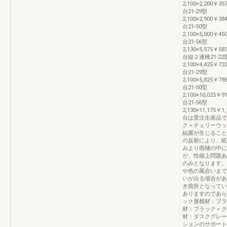
2,100×2,200￥35
台21-29型
2,100×2,900￥38
台21-50型
2,100×5,000￥45
台21-56型
2,130×5,575￥58
台縦２連棟21-22
2,100×4,425￥73
台21-29型
2,100×5,825￥78
台21-50型
2,100×10,025￥9
台21-56型
2,130×11,175￥1
台は受注生産品で
ク＋チェリーウッ
結露が生じること
の反射により、眩
みより雨樋の中に
が、性能上問題あ
のみとなります。
や色の風合いまで
いが出る場合があ
き箇所となってい
ありますのであら
ック屋根材：ブラ
材：ブラック＋ク
材：ダスクグレー
ションのサポート