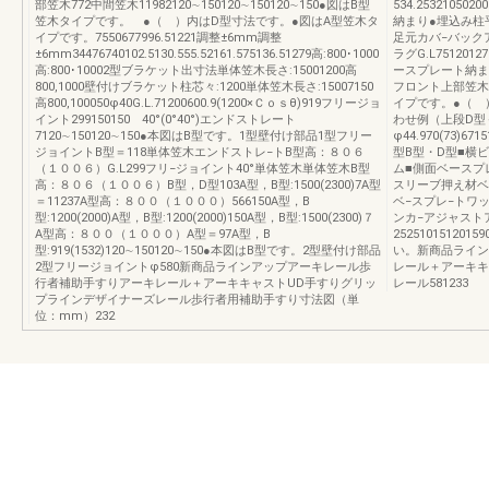
部笠木772中間笠木11982120∼150120∼150120∼150●図はB型
534.253210502
笠木タイプです。 ●（ ）内はD型寸法です。●図はA型笠木タ
納まり●埋込み柱
イプです。7550677996.51221調整±6mm調整
足元カバ−バック
±6mm34476740102.5130.555.52161.575136.51279高:800･1000
ラグG.L7512012
高:800･10002型ブラケット出寸法単体笠木長さ:15001200高
ースプレート納ま
800,1000壁付けブラケット柱芯々:1200単体笠木長さ:15007150
フロント上部笠木
高800,100050φ40G.L.71200600.9(1200×Ｃｏｓθ)919フリージョ
イプです。●（ 
イント299150150 40°(0°40°)エンドストレート
わせ例（上段D型
7120∼150120∼150●本図はB型です。1型壁付け部品1型フリー
φ44.970(73)67
ジョイントB型＝118単体笠木エンドストレ−トB型高：８０６
型B型・D型■横
（１００６）G.L299フリ−ジョイント40°単体笠木単体笠木B型
ム■側面ベースプ
高：８０６（１００６）B型，D型103A型，B型:1500(2300)7A型
スリーブ押え材ベ
＝11237A型高：８００（１０００）566150A型，B
ベ−スプレ−トワ
型:1200(2000)A型，B型:1200(2000)150A型，B型:1500(2300)７
ンカ−アジャストアンカ
A型高：８００（１０００）A型＝97A型，B
25251015120
型:919(1532)120∼150120∼150●本図はB型です。2型壁付け部品
い。新商品ライン
2型フリージョイントφ580新商品ラインアップアーキレール歩
レール＋アーキキ
行者補助手すりアーキレール＋アーキキャストUD手すりグリッ
レール581233
プラインデザイナーズレール歩行者用補助手すり寸法図（単
位：mm）232