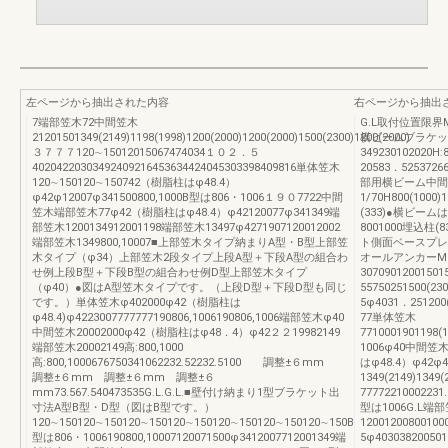
左ページから抽出された内容
右ページから抽出
7端部笠木72中間笠木
G.L取付位置限
21201501349(2149)1198(1998)1200(2000)1200(2000)1500(2300)1200(2000)
横ビームブラケッ
３７７７120∼15012015067474034１０２．５
349230102020
40204220303492409216453634424045303398409816単体笠木
20583．52537
120∼150120∼150742（樹脂柱はφ48.4）
部用横ビーム中間
φ42φ12007φ341500800,1000B型は806・1006１９０7722中間
1/70H800(1000)1
笠木端部笠木77φ42（樹脂柱はφ48.4）φ42120077φ341349端
(333)●横ビ
部笠木1200134912001198端部笠木13497φ4271907120012002
8001000埋込柱(8
端部笠木1349800,10007■上部笠木タイプ納まりA型・B型上部笠
ト側面ベースプレ
木タイプ（φ34）上部笠木2段タイプ上段A型＋下段A型の組合わ
オールアンカーM
せ例上段B型＋下段B型の組合わせ例D型上部笠木タイプ
3070901200150
（φ40）●図はA型笠木タイプです。（上段D型＋下段D型も同じ
55750251500(2
です。）単体笠木φ402000φ42（樹脂柱は
5φ4031．2512
φ48.4)φ4223007777777190806,1006190806,1006端部笠木φ40
77単体笠木
中間笠木20002000φ42（樹脂柱はφ48．4）φ42２２19982149
7710001901198(
端部笠木20002149高:800,1000
1006φ40中間笠木
高:800,1000676750341062232.52232.5100 調整±６mm
はφ48.4）φ42
調整±６mm 調整±６mm 調整±６
1349(2149)134
mm73.567.540473535G.L.G.L.■壁付け納まり1型ブラケット出
77772210002231
寸法A型B型・D型（図はB型です。）
型は1006G.L
120∼150120∼150120∼150120∼150120∼150120∼150120∼150B
1200120080010
型は806・1006190800,10007120071500φ3412007712001349端
5φ40303820050