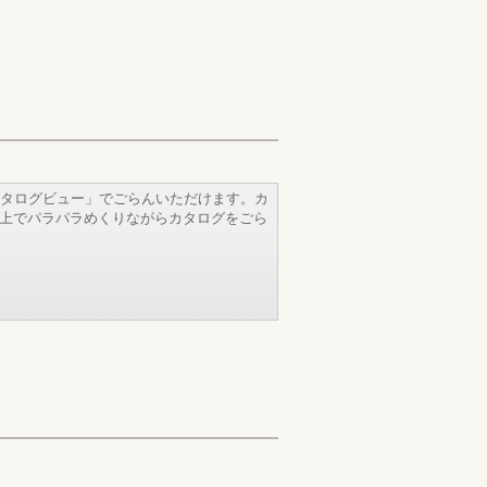
タログビュー」でごらんいただけます。カ
b上でパラパラめくりながらカタログをごら