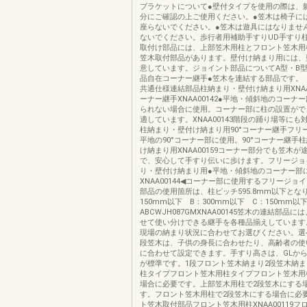
ブラケットについて●壁付タイプを使用の際は、
分にご確認の上ご使用ください。●笠木は椅子に
座らないでください。●笠木は遊具にはなりませ
ないでください。歩行者用補助手すりUD手すり
取付け部品には、上部笠木用柱とフロント笠木用
笠木取付部品があります。壁付け納まり用には、
意しています。ジョイント部品についてA型・B
品自在コーナー継手●笠木を連結する部品です。
共通仕様連結部品柱納まり・壁付け納まり用XNAA0
ーナー継手XNAA00142●平地・傾斜地のコーナ
られない場合に使用。コーナー部に柱の設置がで
適しています。XNAA00143階段の踊り場等にも
柱納まり・壁付け納まり用90°コーナー継手フリ
平地の90°コーナー部に使用。90°コーナー継手
け納まり用XNAA00159コーナー部分でも笠木が
で、安心して手すり伝いに歩けます。フリージョ
り・壁付け納まり用●平地・傾斜地のコーナー部
XNAA00144◀コーナー部に使用するフリージョ
部品の使用箇所は、柱ピッチ595.8mm以下とな
150mm以下 B：300mm以下 C：150mm以
ABCWJH087GMXNAA00145笠木の連結部品
せて使い分けできる継手を各種品揃えしています
現場の納まり状況に合わせてお選びください。選
段笠木は、子供の身長に合わせたり、高齢者の使
に合わせて設定できます。手すり高さは、GLから7
が標準です。1段フロント笠木納まり2段笠木納
柱タイプフロント笠木用柱タイプフロント笠木用
場合に必要です。上部笠木用柱で2段笠木にする
す。フロント笠木用柱で2段笠木にする場合に必
ト笠木取付部品フロント笠木用柱XNAA00119フ