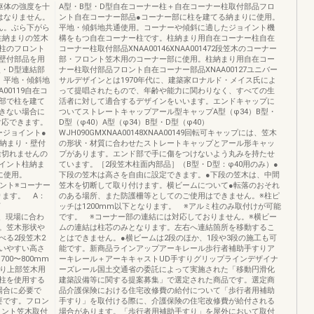
躯体の強度を十
A型・B型・D型自在コーナー柱＋自在コーナー柱取付部品フロ
はなりません。
ント自在コーナー部品●コーナー部に柱を建てる納まりに使用。
ん。ぶら下がら
平地・傾斜地共通使用。コーナーや傾斜に適したジョイント機
柱納まりの笠木
構をもつ自在コーナー柱です。柱納まり用自在コーナー柱自在
柱のフロント
コーナー柱取付部品XNAA00146XNAA001472段笠木のコーナー
壁付部品を用
部・フロント笠木用のコーナー部に使用。柱納まり用自在コー
型・D型連結部
ナー柱取付部品フロント自在コーナー部品XNAA00127ユニバー
 平地・傾斜地
サルデザインとは1970年代に、建築家ロナルド・メイス氏によ
0119自在コ
って提唱されたもので、年齢や能力に関わりなく、すべての生
ー部で柱を建て
活者に対して適合するデザインをいいます。エンドキャップに
きない場合に
ついてストレートキャップアール型キャップA型（φ34）B型・
対応できます。
D型（φ40）A型（φ34）B型・D型（φ40）
ージョイント●
WJH090GMXNAA00148XNAA00149回転可キャップには、笠木
柱納まり・壁付
の形状・材質に合わせたストレートキャップとアール形キャッ
途切れませんの
プがあります。エンド部で手に傷をつけないよう丸みを持たせ
イント柱納ま
ています。［2段笠木柱面内部品］（B型・D型：φ40用のみ）●
に使用。
下段の笠木は高さを自由に設定できます。●下段の笠木は、中間
イント※コーナー
笠木を切断して取り付けます。横ビームについて●転落のおそれ
ります。 A：
のある場所、また防護柵等としてのご使用はできません。※柱ピ
下
ッチは1200mm以下となります。 ※アルミ柱のみ取付けが可能
には、現場に合わ
です。 ※コーナー部の連結には対応しておりません。※横ビー
。笠木形状や
ムの連結は柱芯のみとなります。左右へ連結箇所を移動するこ
べる2段笠木2
とはできません。●横ビームは2段のほか、1段や3段の施工も可
いやすい高さ
能です。新商品ラインアップアーキレール歩行者補助手すりア
00〜800mm
ーキレール＋アーキキャストUD手すりグリップラインデザイナ
まり上部笠木用
ーズレール国土交通省の委託によって実施された「移動円滑化
柱を使用する
建築設備等に関する提案募集」で選定された商品です。選定商
場合に必要で
品介護保険における住宅改修費の給付について「歩行者用補助
要です。フロン
手すり」を取付ける際に、介護保険の住宅改修費が給付される
ロント笠木取付
場合があります。「歩行者用補助手すり」を屋外において取付