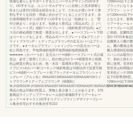
快適な暮らしをサポートするユニバーサルデザインのUD手す
1200mm以下と
り。UD手すりは、ユニバ−サルデザインに合致した笠木部材と
ブラックになりま
柱または直付け部品を組合せることで、だれもが使いやすく便
ブラウン・シャイ
利な手すりを目的・用途に合わせてつくることができます。歩
が1200mm以下
行者用補助手すりUD手すりUD手すりには「柱納まり」と「壁
となります。新商
付け納まり」があります。柱納まり形式は［埋込み式］と［ベ
りアーキレール＋
ースプレート式］傾斜ベースプレート（傾斜角度10°以内）●ビ
イナーズレール試
スⒶの締め調節で角度・垂直を出します。●ベースプレート下部
に依頼。抗菌性②
はコーキングをします。埋込み式ベースプレート式●ブラック・
③O-157日本
ライトブラウンP・ミディアムブラウンPの足元カバーはブラッ
抗菌材入り菌の繁
クです。●オータムブラウン・シャイングレーの足元カバーは、
ん。菌の繁殖は見
柱と同色です。平地用傾斜地用平地用傾斜地用側面用
菌入環境対応樹脂
➡➡➡➡➡（カバーつき）足元カバー※傾斜ベースプレート式の場
スパンのみ取付け
合は、必ずご使用ください。柱の色は5カラー※樹脂笠木と樹脂
で、初めと終わり
柱は材質が異なるため、色・木目・質感等が異なります。柱タ
部に使用。笠木B
イプビス○Aカバー材コーキング傾斜角度は10度以内で設置可能
型笠木は柱間隔が
ビス○A傾斜ベースプレート柱ブラックオータムブラウンシャイ
笠木柱ピッチ200
ングレー［アルミ柱］XNAA00134XNAA00103XNAA00104ライ
以下D型専用B型
トブラウンPミディアムブラウンP［樹脂柱］
1200mm以下2
WJH205GDWJH206GDXNAA00134XNAA00135XNAA00136XNAA00137XNBA00148X
材WJH245GMWJ
商品の色は印刷の性質上、実物と多少違うことがあります。570
新商品ラインアップアーキレール歩行者補助手すりアーキレー
ル＋アーキキャストUD手すりグリップラインデザイナーズレー
ル集合住宅おすすめ集合住宅222