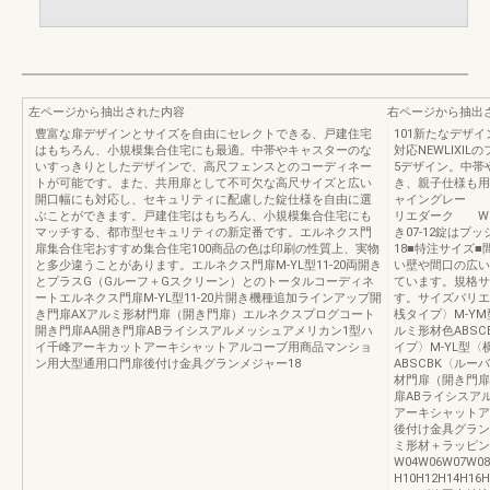
左ページから抽出された内容
右ページから抽出
豊富な扉デザインとサイズを自由にセレクトできる、戸建住宅
101新たなデザ
はもちろん、小規模集合住宅にも最適。中帯やキャスターのな
対応NEWLIX
いすっきりとしたデザインで、高尺フェンスとのコーディネー
5デザイン。中帯
トが可能です。また、共用扉として不可欠な高尺サイズと広い
き、親子仕様も用
開口幅にも対応し、セキュリティに配慮した錠仕様を自由に選
ャイングレー 
ぶことができます。戸建住宅はもちろん、小規模集合住宅にも
リエダーク WP
マッチする、都市型セキュリティの新定番です。エルネクス門
き07-12錠はプ
扉集合住宅おすすめ集合住宅100商品の色は印刷の性質上、実物
18■特注サイズ
と多少違うことがあります。エルネクス門扉M-YL型11-20両開き
い壁や間口の広い
とプラスG（Gルーフ＋Gスクリーン）とのトータルコーディネ
ています。規格サ
ートエルネクス門扉M-YL型11-20片開き機種追加ラインアップ開
す。サイズバリエ
き門扉AXアルミ形材門扉（開き門扉）エルネクスプログコート
桟タイプ〉M-Y
開き門扉AA開き門扉ABライシスアルメッシュアメリカン1型ハ
ルミ形材色ABSC
イ千峰アーキカットアーキシャットアルコーブ用商品マンショ
イプ〉M-YL型
ン用大型通用口門扉後付け金具グランメジャー18
ABSCBK〈ル
材門扉（開き門扉
扉ABライシスア
アーキシャットア
後付け金具グラン
ミ形材＋ラッピング
W04W06W07W
H10H12H14H