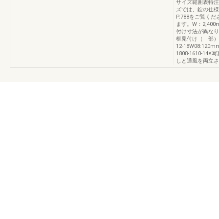
サイズ範囲表特注対
ズでは、錠の仕様
P.788をご覧
ます。W：2,40
付け寸法が異なります
框見付け（ 部）
12-18W08:120
1808-1610-
しと通風を両立さ