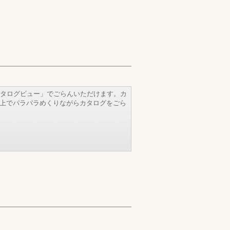
タログビュー」でごらんいただけます。カ
b上でパラパラめくりながらカタログをごら