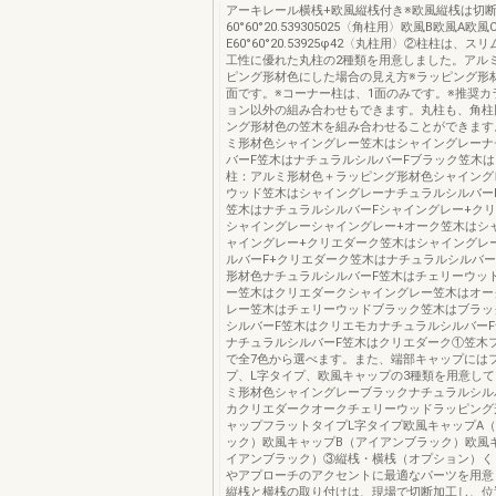
アーキレール横桟+欧風縦桟付き※欧風縦桟は切
60°60°20.539305025〈角柱用〉欧風B欧風A欧
E60°60°20.53925φ42〈丸柱用〉②柱柱は、
工性に優れた丸柱の2種類を用意しました。アル
ピング形材色にした場合の見え方※ラッピング形
面です。※コーナー柱は、1面のみです。※推奨カ
ョン以外の組み合わせもできます。丸柱も、角柱
ング形材色の笠木を組み合わせることができます
ミ形材色シャイングレー笠木はシャイングレーナ
バーF笠木はナチュラルシルバーFブラック笠木
柱：アルミ形材色＋ラッピング形材色シャイング
ウッド笠木はシャイングレーナチュラルシルバー
笠木はナチュラルシルバーFシャイングレー+ク
シャイングレーシャイングレー+オーク笠木はシ
ャイングレー+クリエダーク笠木はシャイングレ
ルバーF+クリエダーク笠木はナチュラルシルバー
形材色ナチュラルシルバーF笠木はチェリーウッ
ー笠木はクリエダークシャイングレー笠木はオー
レー笠木はチェリーウッドブラック笠木はブラッ
シルバーF笠木はクリエモカナチュラルシルバー
ナチュラルシルバーF笠木はクリエダーク①笠木
で全7色から選べます。また、端部キャップには
プ、L字タイプ、欧風キャップの3種類を用意し
ミ形材色シャイングレーブラックナチュラルシル
カクリエダークオークチェリーウッドラッピング
ャップフラットタイプL字タイプ欧風キャップA
ック）欧風キャップB（アイアンブラック）欧風
イアンブラック）③縦桟・横桟（オプション）く
やアプローチのアクセントに最適なパーツを用意
縦桟と横桟の取り付けは、現場で切断加工し、位