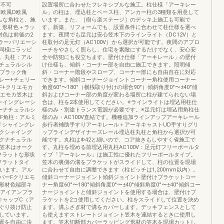
断不可
設置場所に合わせたフレキシブルな施工。柱仕様「アーキレー
風C欧風D欧風
ル」の柱は、埋込柱とベース柱、アンカー柱の3種類を用意して
スリムな角柱と、施
います。また、［樹ら楽ステージ］のデッキ上施工も可能で
ミ形材色＋ラッ
す。新築、リフォームでも、設置条件に合わせて柱仕様を選べ
材色は前後の2
ます。夜間でも足元は安心笠木下のラインライト（DC12V）と
ラーバリエーシ
柱取付の足元灯（AC100V）から選択が可能です。夜間のアプロ
同様にラッピ
ーチをやさしく照らし、住宅を素敵にするだけでなく、安心安
。丸柱：アル
全や防犯にも役立ちます。壁付け仕様「アーキレール」の壁付
チュラルシル
け仕様も、傾斜・コーナー部を自由に施工できます。照明傾
はブラック角
斜・コーナー階段やスロープ、コーナー部にも自由自在に対応
レー+チェリー
できます。傾斜コーナージョイントコーナー角柱使用コーナー
F+クリエモカ
角度60°〜180°（横桟取り付けの場合90°）傾斜角度0°〜±40°傾
リエモカ笠木は
斜およびコーナー部の角度が変わる場所に柱が建てられない場
ャイングレーシ
合は、柱を2本使用してください。※ラインライトは埋込用柱仕
ーナチュラルシ
様のみ・別途トランス電源が必要です。※足元灯は埋込用角柱仕
F角柱：アルミ
様のみ・AC100V直結です。機種追加ラインアップアーキレール
ドシャイングレ
歩行者補助手すりアーキレール＋アーキキャストUD手すりグリ
クシャイング
ップラインデザイナーズレール埋込柱丸柱と角柱から選択が可
クナチュラル
能です。丸柱はΦ42と細いので、コア抜きもしやすく省施工で
F笠木はオーク
す。丸柱を埋める前埋込用丸柱AC100V：足元灯フリーポールタ
フラットな形状
イプ「アーキレール」は施工性に優れたフリーポールタイプ。
フラットタイ
笠木の裏側の溝をブラケットがスライドして、柱の位置を現場
ています。アル
に合わせて自由に調整できます（柱ピッチは1,200mm以内）。
バーFクリエモ
傾斜コーナージョイント傾斜ジョイント壁付けブラケットコー
形材色端部キ
ナー角度60°〜180°傾斜角度0°〜±40°傾斜角度0°〜±40°傾斜コー
（アイアンブラ
ナージョイントと傾斜ジョイントを使用する場合は、壁付けブ
キャップC（ア
ラケットを2コ使用してください。柱をスライドして位置を決め
ぐり抜け防止
ます。溝ふさぎ材で溝をカバーします。デッキフェンスとして
しています。
も使えますストレートジョイント笠木を連結するときに使用し
置を自由に決
ます。笠木切断部カバーラッピング形材の笠木を現場カットし