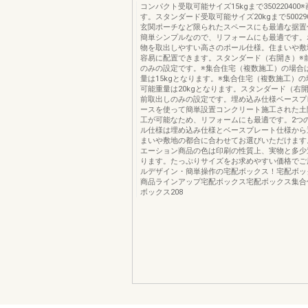
コンパクト受取可能サイズ15kgまで35022040
す。スタンダード受取可能サイズ20kgまで50029
玄関ポーチなど限られたスペースにも最適な据置
簡単シンプルなので、リフォームにも最適です。
物を取出しやすい高さのポール仕様。住まいや敷
容易に配置できます。スタンダード（右開き）※
のみの設定です。※集合住宅（複数施工）の場合
量は15kgとなります。※集合住宅（複数施工）
可能重量は20kgとなります。スタンダード（右
前取出しのみの設定です。埋め込み仕様ベースプ
ースを使って簡単設置コンクリート施工された土
工が可能なため、リフォームにも最適です。2つ
ル仕様は埋め込み仕様とベースプレート仕様から
まいや敷地の都合に合わせてお選びいただけます
エーション商品の色は印刷の性質上、実物と多少
ります。たっぷりサイズをお求めやすい価格でご
ルデザイン・簡単操作の宅配ボックス！宅配ボック
商品ラインアップ宅配ボックス宅配ボックス集合
ボックス208