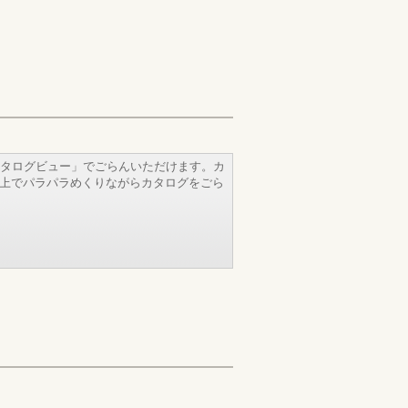
タログビュー」でごらんいただけます。カ
b上でパラパラめくりながらカタログをごら