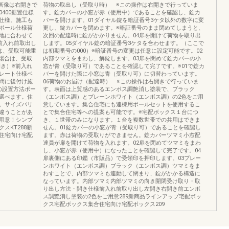
0※画像は右開きで
荷物の取出し（受取り時） ※この操作は右開きで行っていま
0400据置仕様
す。錠カバーの小窓が赤（使用中）であることを確認し、錠カ
仕様。施工も
バーを開けます。01ダイヤル錠を暗証番号3ケタ以外の数字に変
ポール仕様荷
更し、錠カバーを閉めます。※暗証番号のまま閉めてしまうと、
地に合わせて
次回の配達時に錠がかかりません。04扉を開けて荷物を取り出
前入れ前取出し
します。05ダイヤル錠の暗証番号3ケタを合わせます。（ここで
は、受取可能重
は初期番号の000）※暗証番号の変更は任意に設定可能です。02
の場合は、受取
内部ツマミをまわし、解錠します。03扉を閉めて錠カバーの小
開き）※前入れ
窓が青（受取り可）であることを確認して完了です。※01で錠カ
レート仕様ベ
バーを開けた際に小窓は青（受取り可）に切替わっています。
間に後付け施
06荷物のお届け（配達時） ※この操作は右開きで行っていま
の設置方法ポー
す。表面は上質感のあるエンボス調艶消し塗装で、ブラック
選べます。住
（エンボス調）とプレーンホワイト（エンボス調）の2色をご用
。サイズバリ
意しています。集合住宅にも連棟用ポールセットを使用するこ
違うことがあ
とで集合住宅等への提案も可能です。※宅配ボックス１台につ
用意！シンプ
き、１世帯のみになります。１台を複数世帯での共用はできま
スKT288新
せん。01錠カバーの小窓が青（受取り可）であることを確認し
住宅向け宅配
ます。赤は荷物の受取りができません。錠カバーツマミ小窓配
達員が扉を開けて荷物を入れます。02扉を閉めてツマミをまわ
し、小窓が赤（使用中）になったことを確認して完了です。04
扉裏側にある印鑑（市販品）で受領印を押印します。03プレー
ンホワイト（エンボス調）ブラック（エンボス調）ツマミをま
わすことで、内部ツマミも連動して閉まり、錠がかかる構造に
なっています。内部ツマミ内部ツマミの向き開閉受け取り・取
り出し方法・開き仕様前入れ前取り出し左開き右開き前エンボ
ス調艶消し塗装の2色をご用意289新商品ラインアップ宅配ボッ
クス宅配ボックス集合住宅向け宅配ボックス209