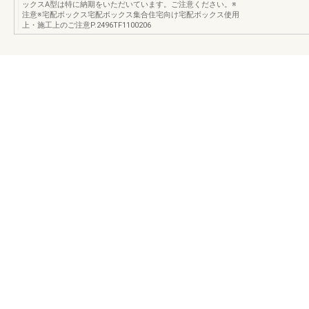
ックスA型は特に納期をいただいています。ご注意ください。※
注意※宅配ボックス宅配ボックス集合住宅向け宅配ボックス使用
上・施工上のご注意P.2496TF1100206