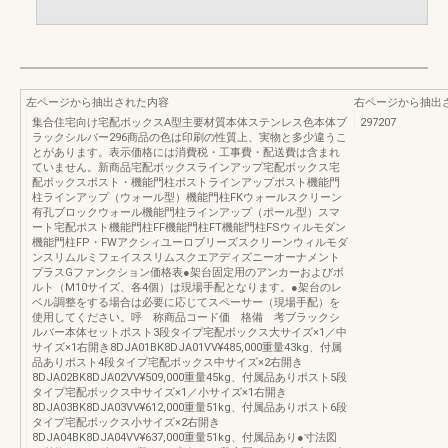
左ページから抽出された内容
右ページから抽出
集合住宅向け宅配ボックスA型主要材質本体ステンレス色本体ブ
297207
ラックシルバー296商品の色は印刷の性質上、実物と多少違うこ
とがあります。表示価格には消費税・工事費・配送費は含まれ
ていません。新商品宅配ボックスラインアップ宅配ボックス宅
配ボックスポスト・機能門柱ポストラインアップポスト機能門
柱ラインアップ（ウォール型）機能門柱FKウォールスクリーン
有孔ブロックウォール機能門柱ラインアップ（ポール型）スマ
ート宅配ポスト機能門柱FF機能門柱FT機能門柱FSウィルモダン
機能門柱FP・FWアクシィユーロブリーズスクリーンウィルモダ
ンスリムルミフェイススリムスクエアディズニーオーナメント
プラスGファンクション価格表●架台固定用のアンカーおよびボ
ルト（M10サイズ、各4個）は現場手配となります。●架台のレ
ベル調整をする場合は必要に応じてスペーサー（現場手配）を
使用してください。呼 称商品コード価 格備 考ブラックシ
ルバー本体セットポスト3段タイプ宅配ボックス大サイズ×1／中
サイズ×1右開き8DJA01BK8DJA01VV¥485,000重量43kg、付属
品ありポスト4段タイプ宅配ボックス中サイズ×2右開き
8DJA02BK8DJA02VV¥509,000重量45kg、付属品ありポスト5段
タイプ宅配ボックス中サイズ×1／小サイズ×1右開き
8DJA03BK8DJA03VV¥612,000重量51kg、付属品ありポスト6段
タイプ宅配ボックス小サイズ×2右開き
8DJA04BK8DJA04VV¥637,000重量51kg、付属品あり●寸法図