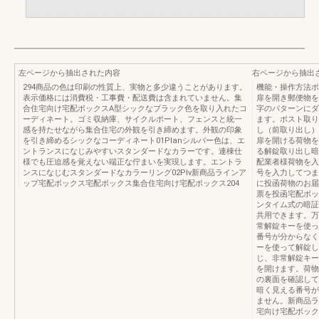
左ページから抽出された内容
右ページから抽出
294商品の色は印刷の性質上、実物と多少違うことがあります。
機能・操作方法ポ
表示価格には消費税・工事費・配送費は含まれていません。集
扉を開き郵便物を
合住宅向け宅配ボックスA型シックなブラック色を取り入れたコ
字のパターンにダ
ーディネート。ゴミ収納庫、サイクルポート、フェンスと統一
ます。ポスト取り
感を持たせながら集合住宅の外観を引き締めます。外観の印象
し（前取り出し）
を引き締めるシックなコーディネート01Planシルバー色は、エ
扉を開ける荷物を
ントランスになじみやすいスタンダードなカラーです。連棟仕
る解錠取り出し暗
様でも圧迫感を覚えない端正な佇まいを実現します。エントラ
配業者様荷物を入
ンスになじむスタンダードなカラーリング02Plv新商品ラインア
号を入力してつま
ップ宅配ボックス宅配ボックス集合住宅向け宅配ボックス204
に投函荷物のお届
票を投函宅配ボッ
ンタイム式の暗証
共用できます。万
常解錠キーを使っ
番号が分からなく
ーを使って解錠し
じ、非常解錠キー
を開けます。荷物
の裏面を確認して
暗く見える番号が
ません。新商品ラ
宅向け宅配ボックス