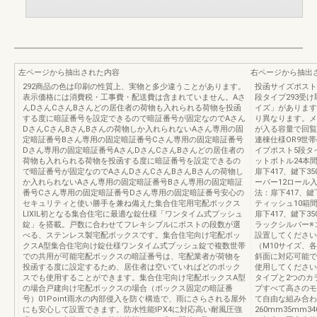
左ページから抽出された内容
右ページから抽出
292商品の色は印刷の性質上、実物と多少違うことがあります。
投函サイズポスト
表示価格には消費税・工事費・配送費は含まれていません。Aさ
段タイプ293受
んDさんCさんBさんどの居住者の荷物も入れられる荷物を投函
イズ」があります
する度に暗証番号を設定できるので暗証番号が固定なのでAさん
り異なります。メ
DさんCさんBさんBさんの荷物しか入れられないAさん専用の固
が入る容量で回覧
定暗証番号Bさん専用の固定暗証番号Cさん専用の固定暗証番号
連棟仕様OR9世
Dさん専用の固定暗証番号AさんDさんCさんBさんどの居住者の
イプポスト5段タ
荷物も入れられる荷物を投函する度に暗証番号を設定できるの
ットボトル24本間
で暗証番号が固定なのでAさんDさんCさんBさんBさんの荷物し
扉下417、鍵下3
か入れられないAさん専用の固定暗証番号Bさん専用の固定暗証
ーパー12ロール入
番号Cさん専用の固定暗証番号Dさん専用の固定暗証番号安心の
法：扉下417、鍵
セキュリティと使い勝手を兼ね備えた集合住宅用宅配ボックス
ティッシュ10箱間
LIXIL初となる集合住宅に最適な錠仕様「ワンタイム式プッシュ
扉下417、鍵下3
錠」を搭載。戸数に合わせてフレキシブルにポストの段数が選
ラックシルバー※
べる、ステンレス製宅配ボックスです。集合住宅向け宅配ボッ
設置してください
クスA型集合住宅向け錠仕様ワンタイム式プッシュ錠で複数世帯
（M10サイズ、
での共用が可能宅配ボックスの暗証番号は、宅配業者が荷物を
斜面に対応可能で
投函する度に設定するため、居住者は空いていればどのボック
使用してください
スでも使用することができます。集合住宅向け宅配ボックスA型
タイプと2つのカ
の場合戸建向け宅配ボックスの場合（ボックス固定の暗証番
プすべて高さのモ
号）01Point雨水の内部侵入を防ぐ構造で、雨にさらされる屋外
て自由な組み合わ
にも安心して設置できます。防水性能IPX4に対応高い耐風圧強
260mm35mm