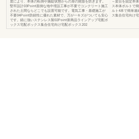
度により、本体の転倒や施錠状態からの扉の開放を防ぎます。
～架台を固定本体
堅牢設計03Point面倒な地中埋設工事が不要でコンクリート施工
ス本体ボルトで簡
された土間ならどこでも設置可能です。電気工事・基礎施工が
ルト4本で簡単連
不要04Point防錆性に優れた素材で、万が一キズがついても安心
ス集合住宅向け宅
です。錆に強いステンレス製02Point新商品ラインアップ宅配ボ
ックス宅配ボックス集合住宅向け宅配ボックス202