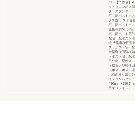
バー【本体色】¥82
イト（エンボス調
クトスタンダード
宅 配ポストポス
クス錠 ポスト容
宅 配ポストポス
覧板朝刊6日分宅
宅 配ポスト電
配宅 配ポストポ
錠 大型郵便回覧
ストポスト宅 配
大型郵便回覧板朝
トポスト宅 配ポ
日分宅 配ポスト
ト据置大型郵便回
トポストポスト宅
ポ前面取り出し外形
イズコンパクト：4
480mm×650.
手すりラインアップ