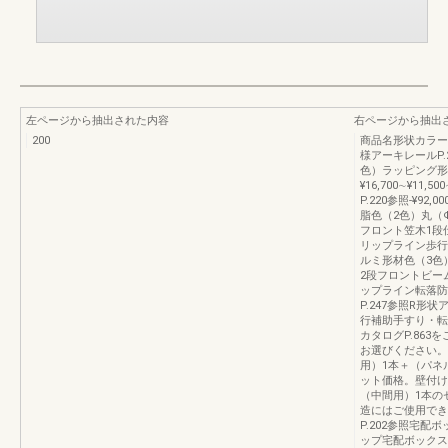
左ページから抽出された内容
右ページから抽出
200
商品名形状カラー
様アーキレールP.
色）ラッピング形
¥16,700∼¥1
P.220参照-¥92
脂色（2色）丸（
フロント笠木1段仕様
リップライン歩行補
ルミ形材色（3色
2段フロントビーム1
ップライン転落防止柵
P.247参照R形状
行補助手すり・転
カタログP.86
お選びください。
用）1本＋（パネ
ット価格。壁付け
（中間用）1本の
造にはご使用でき
P.202参照宅配
ップ宅配ボックスライ